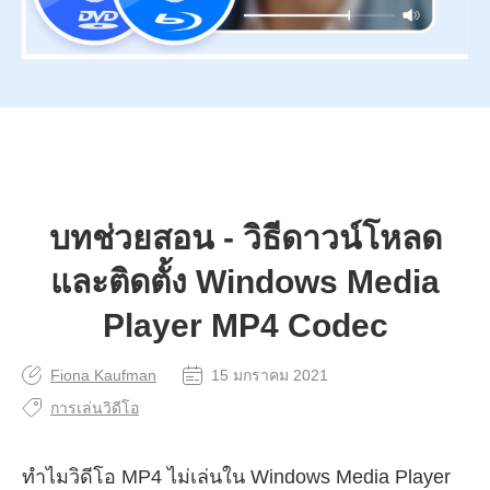
บทช่วยสอน - วิธีดาวน์โหลด
และติดตั้ง Windows Media
Player MP4 Codec
Fiona Kaufman
15 มกราคม 2021
การเล่นวิดีโอ
ทำไมวิดีโอ MP4 ไม่เล่นใน Windows Media Player