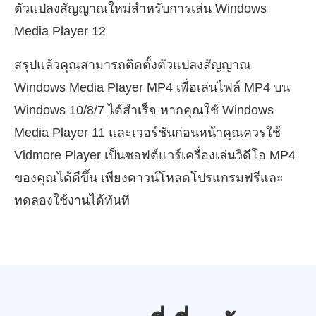
ตัวแปลงสัญญาณใหม่สำหรับการเล่น Windows
Media Player 12
สรุปแล้วคุณสามารถติดตั้งตัวแปลงสัญญาณ
Windows Media Player MP4 เพื่อเล่นไฟล์ MP4 บน
Windows 10/8/7 ได้สำเร็จ หากคุณใช้ Windows
Media Player 11 และเวอร์ชันก่อนหน้าคุณควรใช้
Vidmore Player เป็นซอฟต์แวร์เครื่องเล่นวิดีโอ MP4
ของคุณได้ดีขึ้น เพียงดาวน์โหลดโปรแกรมฟรีและ
ทดลองใช้งานได้ทันที