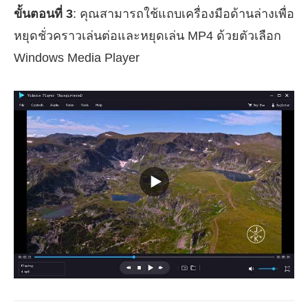
ขั้นตอนที่ 3
: คุณสามารถใช้แถบเครื่องมือด้านล่างเพื่อ
หยุดชั่วคราวเล่นต่อและหยุดเล่น MP4 ด้วยตัวเลือก
Windows Media Player