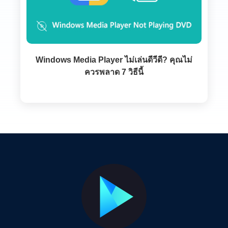
Windows Media Player ไม่เล่นดีวีดี? คุณไม่
ควรพลาด 7 วิธีนี้