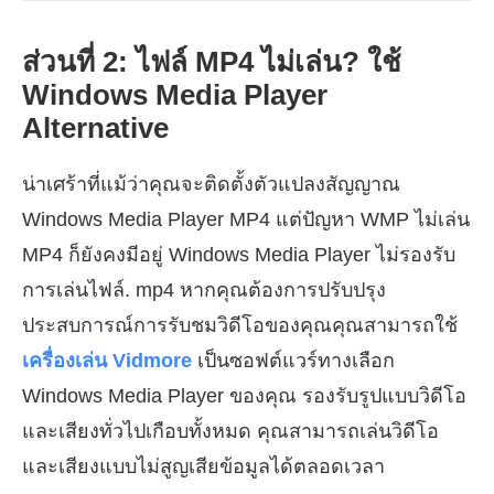
ส่วนที่ 2: ไฟล์ MP4 ไม่เล่น? ใช้
Windows Media Player
Alternative
น่าเศร้าที่แม้ว่าคุณจะติดตั้งตัวแปลงสัญญาณ
Windows Media Player MP4 แต่ปัญหา WMP ไม่เล่น
MP4 ก็ยังคงมีอยู่ Windows Media Player ไม่รองรับ
การเล่นไฟล์. mp4 หากคุณต้องการปรับปรุง
ประสบการณ์การรับชมวิดีโอของคุณคุณสามารถใช้
เครื่องเล่น Vidmore
เป็นซอฟต์แวร์ทางเลือก
Windows Media Player ของคุณ รองรับรูปแบบวิดีโอ
และเสียงทั่วไปเกือบทั้งหมด คุณสามารถเล่นวิดีโอ
และเสียงแบบไม่สูญเสียข้อมูลได้ตลอดเวลา