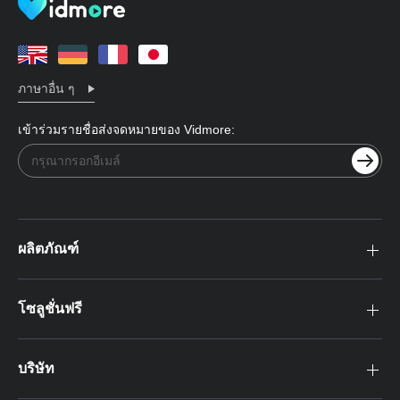
ภาษาอื่น ๆ
เข้าร่วมรายชื่อส่งจดหมายของ Vidmore:
ผลิตภัณฑ์
โซลูชั่นฟรี
บริษัท