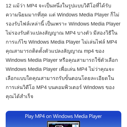
12 แม้ว่า MP4 จะเป็นหนึ่งในรูปแบบวิดีโอที่ได้รับ
ความนิยมมากที่สุด แต่ Windows Media Player ก็ไม่
รองรับไฟล์เหล่านี้ เป็นเพราะ Windows Media Player
ไม่รองรับตัวแปลงสัญญาณ MP4 บางตัว มีสองวิธีใน
การแก้ไข Windows Media Player ไม่เล่นไฟล์ MP4
คุณสามารถติดตั้งตัวแปลงสัญญาณ mp4 ของ
Windows Media Player หรือคุณสามารถใช้ตัวเลือก
Windows Media Player เพื่อเล่น MP4 ไม่ว่าคุณจะ
เลือกแบบใดคุณสามารถรับขั้นตอนโดยละเอียดใน
การเล่นวิดีโอ MP4 บนคอมพิวเตอร์ Windows ของ
คุณได้สำเร็จ