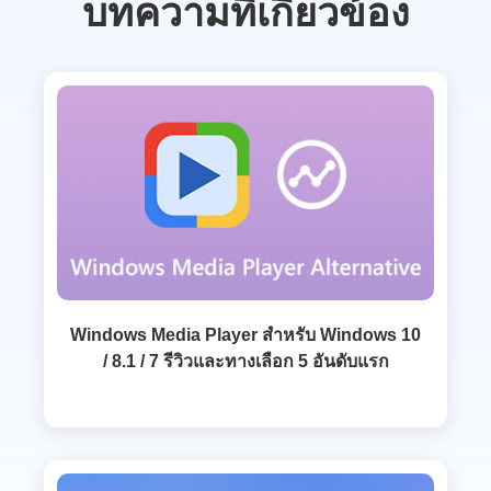
บทความที่เกี่ยวข้อง
Windows Media Player สำหรับ Windows 10
/ 8.1 / 7 รีวิวและทางเลือก 5 อันดับแรก