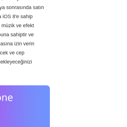
eya sonrasında satın
a iOS 8'e sahip
 müzik ve efekt
buna sahiptir ve
asına izin verin
ecek ve cep
a ekleyeceğinizi