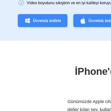
Video boyutunu sıkıştırın ve en iyi kaliteyi koruy
Ücretsiz indirin
Ücretsiz ind
İPhone'
Günümüzde Apple cihaz
değer kılan şey, kulla