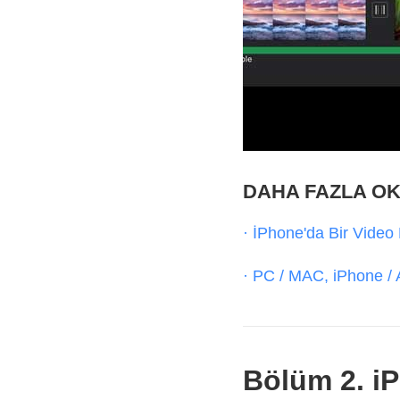
DAHA FAZLA O
· İPhone'da Bir Video N
· PC / MAC, iPhone / A
Bölüm 2. iP