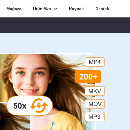
Mağaza
Ürün:% s
Kaynak
Destek