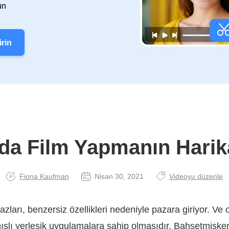
un
irin
da Film Yapmanın Harika
Fiona Kaufman
Nisan 30, 2021
Videoyu düzenle
ları, benzersiz özellikleri nedeniyle pazara giriyor. Ve
nışlı yerleşik uygulamalara sahip olmasıdır. Bahsetmişke