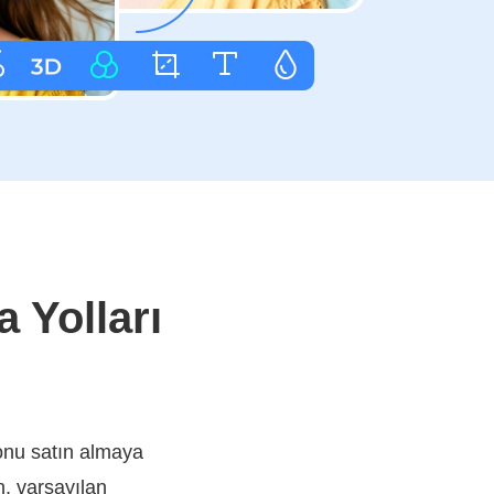
 Yolları
 onu satın almaya
n, varsayılan