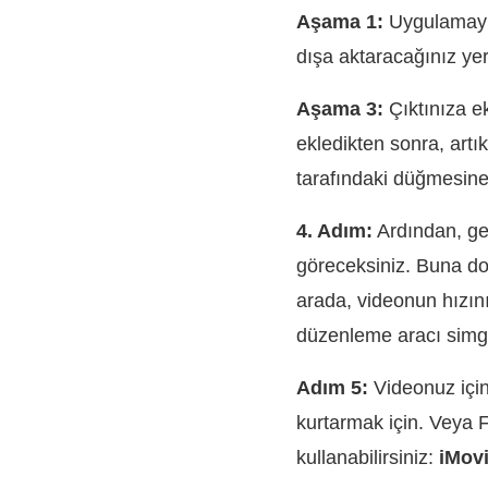
Aşama 1:
Uygulamayı a
dışa aktaracağınız yer
Aşama 3:
Çıktınıza ek
ekledikten sonra, artık
tarafındaki düğmesine
4. Adım:
Ardından, geç
göreceksiniz. Buna do
arada, videonun hızını
düzenleme aracı simge
Adım 5:
Videonuz için
kurtarmak için. Veya 
kullanabilirsiniz:
iMovi