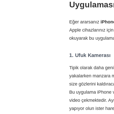
Uygulamas
Eğer ararsanız
iPhone
Apple cihazlarınız için
okuyarak bu uygulamal
1. Ufuk Kamerası
Tipik olarak daha gen
yakalarken manzara mo
size gözlerini kaldır
Bu uygulama iPhone ve
video çekmektedir. Ay
yapıyor olun ister har