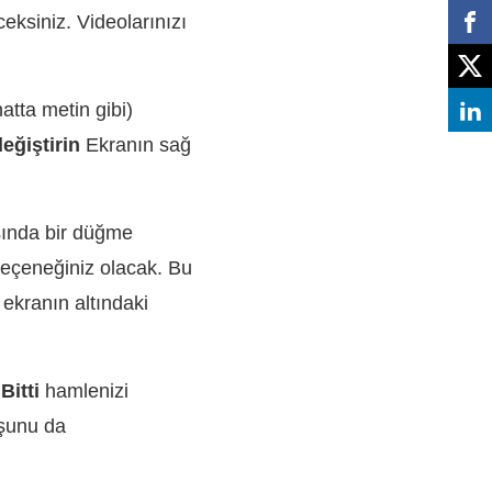
eksiniz. Videolarınızı
atta metin gibi)
eğiştirin
Ekranın sağ
asında bir düğme
seçeneğiniz olacak. Bu
 ekranın altındaki
.
Bitti
hamlenizi
 şunu da