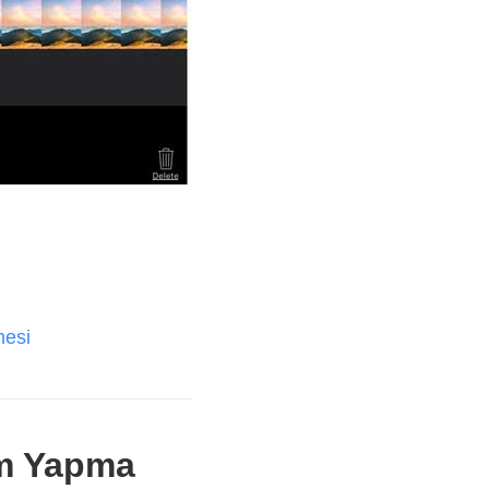
mesi
lm Yapma