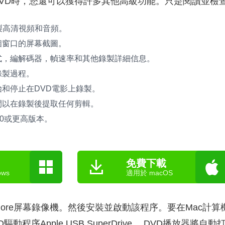
DVD時，您還可以獲得許多其他高級功能。只是閱讀並檢
錄製高清視頻和音頻。
個窗口的屏幕截圖。
式，編解碼器，幀速率和其他錄製詳細信息。
錄製過程。
和停止在DVD電影上錄製。
間以在錄製後提取任何剪輯。
0.10或更高版本。
免費下載
ws
適用於 macOS
more屏幕錄像機。然後安裝並啟動該程序。要在Mac計算
動程序Apple USB SuperDrive。 DVD播放器將自動