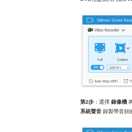
第2步
：選擇
錄像機
將
系統聲音
錄製帶音頻的