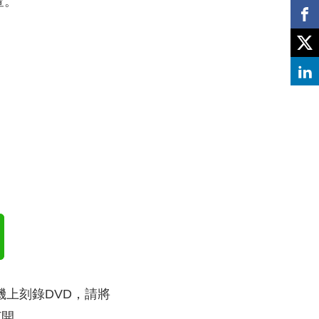
查。
機上刻錄DVD，請將
打開。