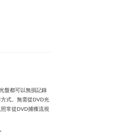
D光盤都可以無損記錄
作方式。無需從DVD光
r可以照常從DVD捕獲流視