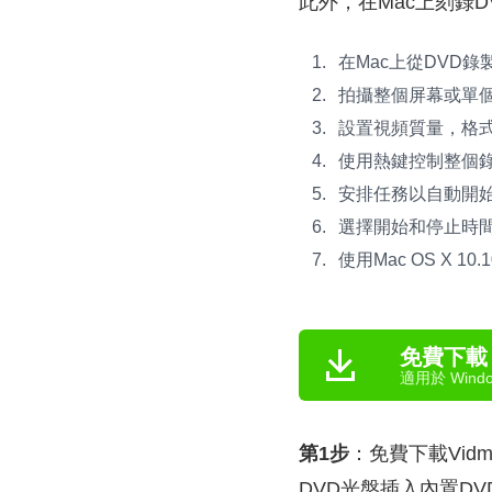
此外，在Mac上刻錄
在Mac上從DVD
拍攝整個屏幕或單
設置視頻質量，格
使用熱鍵控制整個
安排任務以自動開始
選擇開始和停止時
使用Mac OS X 1
免費下載
適用於 Windo
第1步
：免費下載Vid
DVD光盤插入內置DVD驅