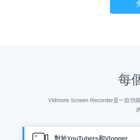
每
Vidmore Screen Reco
對於YouTubers和Vlogger