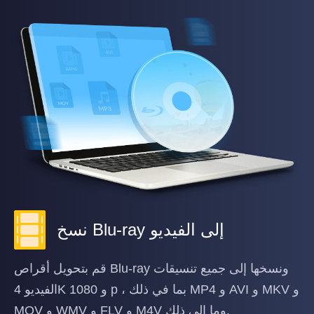
نسخ Blu-ray إلى الفيديو
قم بتحويل أقراص Blu-ray ونسخها إلى جميع تنسيقات
الفيديو 4K و 1080 p ، بما في ذلك MP4 و AVI و MKV و
MOV و WMV و FLV و M4V وما إلى ذلك.