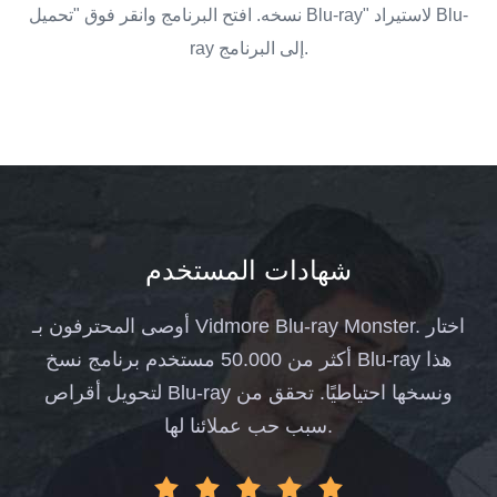
.
نسخه. افتح البرنامج وانقر فوق "تحميل Blu-ray" لاستيراد Blu-
ray إلى البرنامج.
شهادات المستخدم
أوصى المحترفون بـ Vidmore Blu-ray Monster. اختار
أكثر من 50.000 مستخدم برنامج نسخ Blu-ray هذا
لتحويل أقراص Blu-ray ونسخها احتياطيًا. تحقق من
سبب حب عملائنا لها.