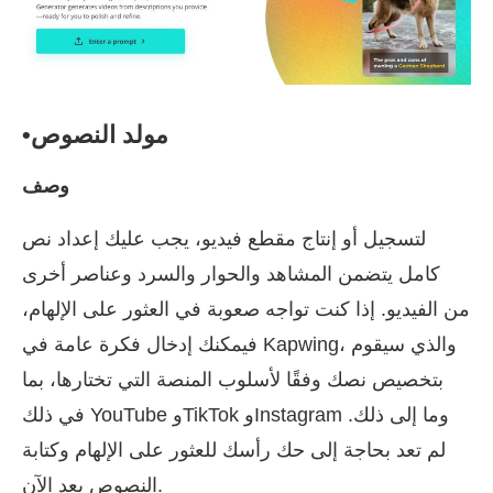
•مولد النصوص
وصف
لتسجيل أو إنتاج مقطع فيديو، يجب عليك إعداد نص
كامل يتضمن المشاهد والحوار والسرد وعناصر أخرى
من الفيديو. إذا كنت تواجه صعوبة في العثور على الإلهام،
فيمكنك إدخال فكرة عامة في Kapwing، والذي سيقوم
بتخصيص نصك وفقًا لأسلوب المنصة التي تختارها، بما
في ذلك YouTube وTikTok وInstagram وما إلى ذلك.
لم تعد بحاجة إلى حك رأسك للعثور على الإلهام وكتابة
النصوص بعد الآن.