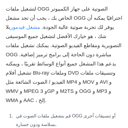
لتشغيل ملفات OGG الصوتية على جهاز الكمبيوتر
الخاص بك ، يجب أن تجد مشغل OGG احترافيًا يمكنه أن
يوفر لك تجربة صوتية عالية الجودة.
مشغل فيدمور
بلا
شك ، هو خيارك الأفضل لتشغيل جميع الموسيقى
التصويرية ومقاطع الفيديو الصوتية. يمكنك تشغيل ملفات
OGG مباشرة دون الحاجة إلى برامج ترميز إضافية.
يدعم هذا المشغل جميع أنواع الوسائط تقريبًا ، ويمكنه
تشغيل أفلام Blu-ray وملفات DVD وتنسيقات ملفات
الفيديو / الصوت الشائعة مثل MP4 و MOV و AVI و
WMV و MPEG و 3GP و M2TS و OGG و MP3 و
WMA و AAC ، إلخ.
قم بتشغيل ملفات الصوت في OGG أو تنسيقات أخرى
بسلاسة ودون خسارة.