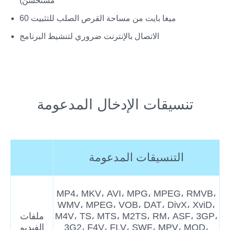
مستحسن)
60 ميغا بايت من مساحة القرص الصلب للتثبيت
الاتصال بالإنترنت ضروري لتنشيط البرنامج
تنسيقات الإدخال المدعومة
التنسيقات المدعومة
MP4، MKV، AVI، MPG، MPEG، RMVB،
WMV، MPEG، VOB، DAT، DivX، XviD،
M4V، TS، MTS، M2TS، RM، ASF، 3GP،
ملفات
3G2، F4V، FLV، SWF، MPV، MOD،
الفيديو