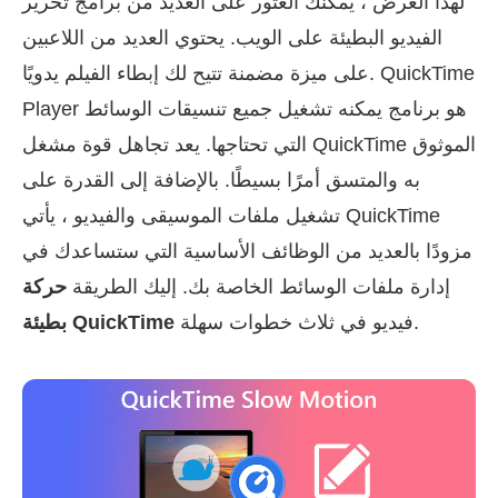
لهذا الغرض ، يمكنك العثور على العديد من برامج تحرير
الفيديو البطيئة على الويب. يحتوي العديد من اللاعبين
على ميزة مضمنة تتيح لك إبطاء الفيلم يدويًا. QuickTime
Player هو برنامج يمكنه تشغيل جميع تنسيقات الوسائط
التي تحتاجها. يعد تجاهل قوة مشغل QuickTime الموثوق
به والمتسق أمرًا بسيطًا. بالإضافة إلى القدرة على
تشغيل ملفات الموسيقى والفيديو ، يأتي QuickTime
مزودًا بالعديد من الوظائف الأساسية التي ستساعدك في
إدارة ملفات الوسائط الخاصة بك. إليك الطريقة
حركة
فيديو في ثلاث خطوات سهلة.
بطيئة QuickTime