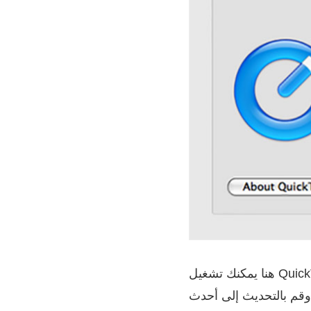
هنا يمكنك تشغيل QuickTime على جهاز Mac الخاص بك ، ثم اختيار QuickTime Player ›تحديث البرنامج
 وقم بالتحديث إلى أحدث