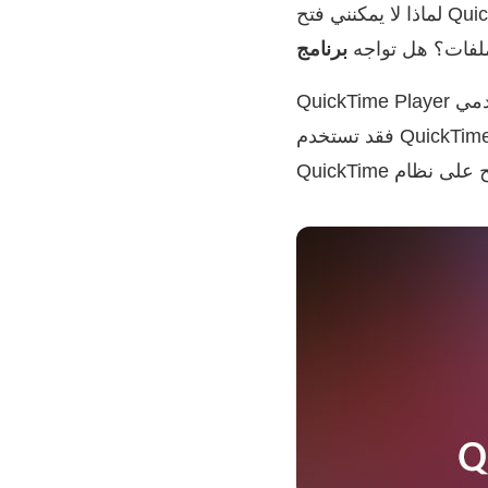
لماذا لا يمكنني فتح QuickTime Player على جهاز Mac؟ ماذا تفعل عندما يتعذر على QuickTime Player فتح
ملفات؟ هل تواجه
QuickTime Player هو مشغل الوسائط الرسمي والافتراضي لمستخدمي Apple. إذا كنت تستخدم جهاز Mac ،
فقد تستخدم QuickTime Player لفتح ملفات وسائط مختلفة. ومع ذلك ، اشتكى العديد من المستخدمين من أن