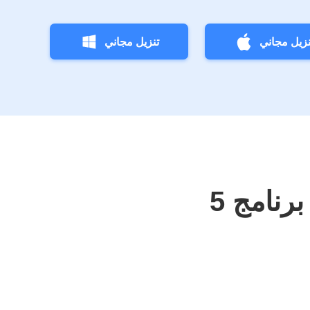
نزيل مجاني
تنزيل مجاني
5 نصائح لإصلاح برنامج QuickTime Player لا