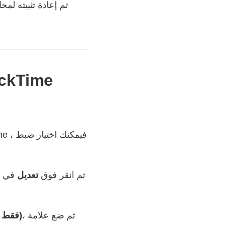
. قم بتشغيل QuickTime Player على نظام Mac ثم انقر فوق
تعديل
في شر
، ثم ضع علامة
الوضع الآمن (waveOut فقط)