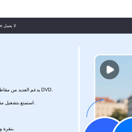
مشغل QuickTime لا يعمل
يدعم العديد من مقاطع الفيديو والصوت الرقمية، وأقراص بلو راي، وأقراص DVD.
استمتع بتشغيل مقاطع الفيديو بسلاسة وبجودة عالية دون فقدان للجودة.
بنقرة واحدة يمكنك التبديل بين مسار الترجمة ومسار الصوت.