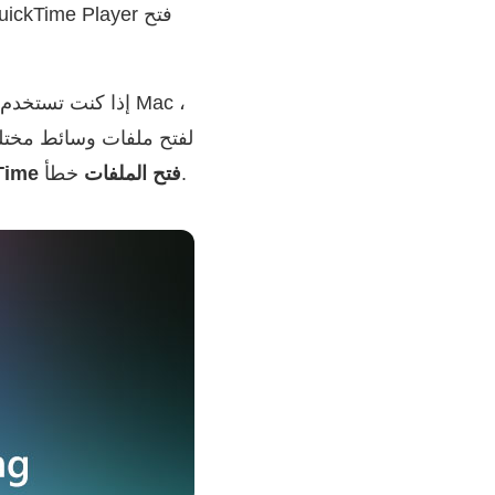
خطأ.
لا يمكن لمشغل QuickTime فتح الملفات