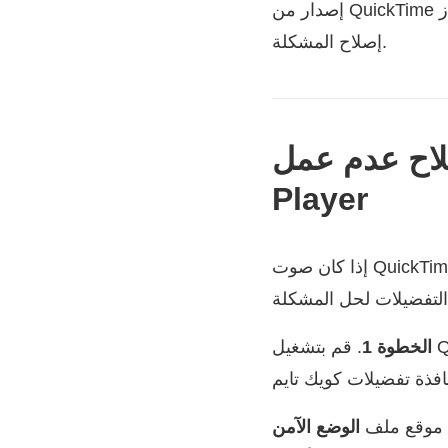
إصدار من QuickTime على جهاز Mac. يمكنك أيضًا إلغاء تثبيت QuickTime Player ثم إعادة تثبيته لمحاولة
إصلاح المشكلة.
 عدم عمل QuickTime
Player
إذا كان صوت QuickTime Player لا يزال لا يعمل على جهاز Mac بعد تحديث QuickTime ، فيمكنك اختيار ضبط
الخطوة 1
د موقع ملف