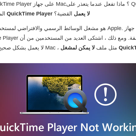
برنامج QuickTime Player لا يعمل
القضية؟
ال
QuickTime لا يعمل بشكل صحيح على نظام Mac ، مثل ملف