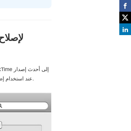
لإصلاح المشكلة. قد تواجه خطأ عدم عمل مشغل QuickTime عند استخدام إصدار غير متوافق أو قديم.