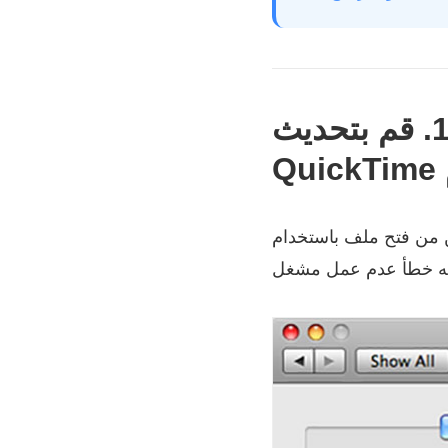
الجزء 1. قم بتحديث QuickTime لإصلاح صوت مشغل
 QuickTime Player ، فيمكنك اختيار تحديث QuickTime إلى أحدث إصدار