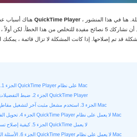
يمكن أن تحدث المشكلة. هنا في هذا المنشور ،
لماذا لا يعمل برنامج QuickTime Player
هناك أسباب عد
نود أن نشاركك 5 نصائح مفيدة للتخلص من هذا الخطأ. لكن أولاً ، يجب 
الجزء 1. قم بتحديث برنامج QuickTime Player على نظام Mac
الجزء 2. ضبط التفضيلات لإصلاح عدم عمل QuickTime Player
الجزء 3. استخدم مشغل مثبت آخر لتشغيل مقاطع الفيديو على جهاز Mac
الجزء 4. تحويل الفيديو لإصلاح برنامج QuickTime Player لا يعمل على نظام Mac
الجزء 5. كيفية إصلاح تسجيل شاشة مشغل QuickTime لا يعمل
الجزء 6. الأسئلة الشائعة حول برنامج QuickTime Player لا يعمل على نظام Mac