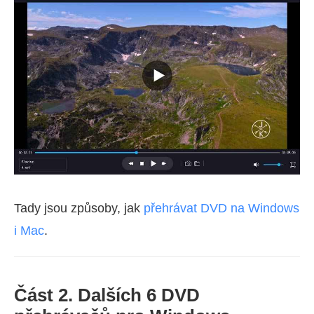
Tady jsou způsoby, jak
přehrávat DVD na Windows
i Mac
.
Část 2. Dalších 6 DVD