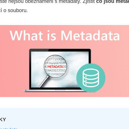
 ještě nejsou obeznámeni s metadaty. Zjistit
co jsou meta
í o souboru.
KY