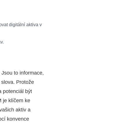
at digitální aktiva v
v.
 Jsou to informace,
á slova. Protože
 potenciál být
 je klíčem ke
vašich aktiv a
ocí konvence