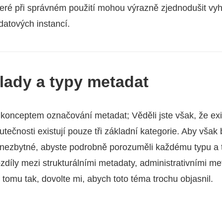
teré při správném použití mohou výrazně zjednodušit vyhl
datových instancí.
klady a typy metadat
 konceptem označování metadat; Věděli jste však, že ex
ečnosti existují pouze tři základní kategorie. Aby však 
 je nezbytné, abyste podrobně porozuměli každému typu a 
zdíly mezi strukturálními metadaty, administrativními m
tomu tak, dovolte mi, abych toto téma trochu objasnil.