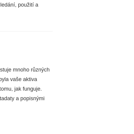
edání, použití a
istuje mnoho různých
byla vaše aktiva
tomu, jak funguje.
etadaty a popisnými