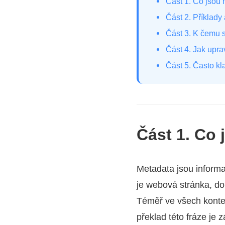
Část 1. Co jsou
Část 2. Příklady
Část 3. K čemu 
Část 4. Jak upra
Část 5. Často k
Část 1. Co
Metadata jsou informa
je webová stránka, do
Téměř ve všech kontex
překlad této fráze je