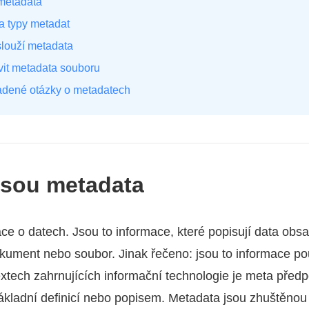
 metadata
 a typy metadat
slouží metadata
vit metadata souboru
ladené otázky o metadatech
 jsou metadata
ce o datech. Jsou to informace, které popisují data obsa
kument nebo soubor. Jinak řečeno: jsou to informace po
tech zahrnujících informační technologie je meta před
 základní definicí nebo popisem. Metadata jsou zhuštěnou