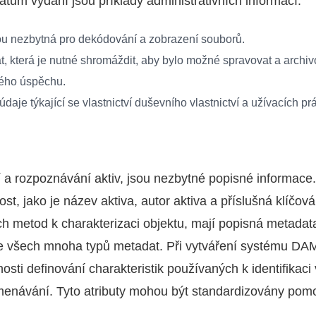
atum vydání jsou příklady administrativních informací.
ou nezbytná pro dekódování a zobrazení souborů.
, která je nutné shromáždit, aby bylo možné spravovat a archivov
ého úspěchu.
daje týkající se vlastnictví duševního vlastnictví a užívacích prá
í a rozpoznávání aktiv, jsou nezbytné popisné informace.
ost, jako je název aktiva, autor aktiva a příslušná klíčov
h metod k charakterizaci objektu, mají popisná metadata
e všech mnoha typů metadat. Při vytváření systému DAM
nosti definování charakteristik používaných k identifikaci 
menávání. Tyto atributy mohou být standardizovány pom