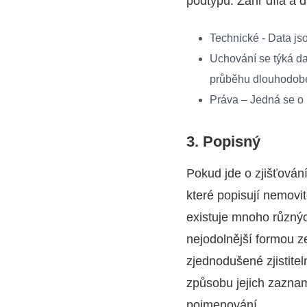
podtypů. Žánr díla a d
Technické - Data js
Uchování se týká dat
průběhu dlouhodob
Práva – Jedná se o ú
3. Popisný
Pokud jde o zjišťován
které popisují nemovit
existuje mnoho různýc
nejodolnější formou z
zjednodušené zjistitel
způsobu jejich zazna
pojmenování.