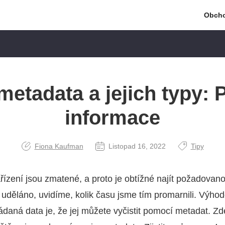
Obch
metadata a jejich typy:
informace
Fiona Kaufman
Listopad 16, 2022
Tipy
ízení jsou zmatené, a proto je obtížné najít požadovan
uděláno, uvidíme, kolik času jsme tím promarnili. Výho
daná data je, že jej můžete vyčistit pomocí metadat. Zde