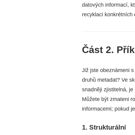
datových informací, k
recyklaci konkrétních 
Část 2. Pří
Již jste obeznámeni s
druhů metadat? Ve skut
snadněji zjistitelná,
Můžete být zmateni ro
informacemi; pokud je 
1. Strukturální