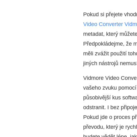
Pokud si přejete vho
Video Converter Vidm
metadat, který můžete
Předpokládejme, že m
měli zvážit použití to
jiných nástrojů nemus
Vidmore Video Convert
vašeho zvuku pomocí n
působivější kus softw
odstranit. I bez připo
Pokud jde o proces př
převodu, který je rych
budete vědět lépe, ja