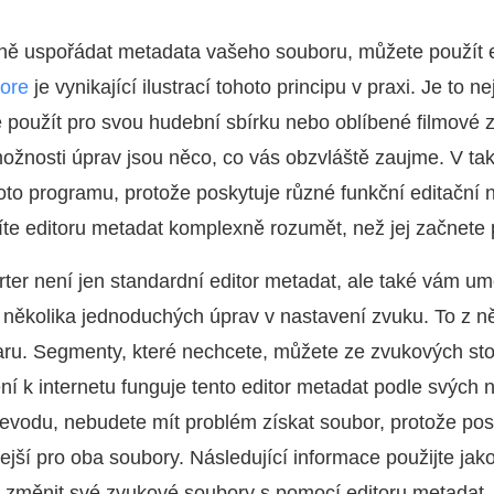
dně uspořádat metadata vašeho souboru, můžete použít e
ore
je vynikající ilustrací tohoto principu v praxi. Je to nej
 použít pro svou hudební sbírku nebo oblíbené filmové 
ožnosti úprav jsou něco, co vás obzvláště zaujme. V ta
hoto programu, protože poskytuje různé funkční editační n
íte editoru metadat komplexně rozumět, než jej začnete 
er není jen standardní editor metadat, ale také vám umo
ěkolika jednoduchých úprav v nastavení zvuku. To z něj
aru. Segmenty, které nechcete, můžete ze zvukových st
jení k internetu funguje tento editor metadat podle svých 
evodu, nebudete mít problém získat soubor, protože pos
lejší pro oba soubory. Následující informace použijte ja
k změnit své zvukové soubory s pomocí editoru metadat,