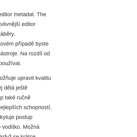
ditor metadat. The
vlivnější editor
záběry.
kovém případě byste
ástroje. Na rozdíl od
používat.
žňuje upravit kvalitu
 dělá ještě
op také ručně
nejlepších schopností.
kytuje postup
ko vodítko. Možná
 když se krátce