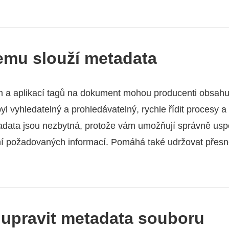
čemu slouží metadata
m a aplikací tagů na dokument mohou producenti obsahu
y byl vyhledatelný a prohledávatelný, rychle řídit procesy 
adata jsou nezbytná, protože vám umožňují správně usp
ní požadovaných informací. Pomáhá také udržovat přesno
 upravit metadata souboru