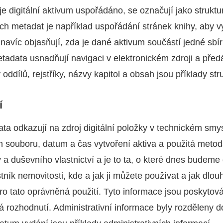
k je digitální aktivum uspořádáno, se označují jako strukt
ch metadat je například uspořádání stránek knihy, aby vyt
 navíc objasňují, zda je dané aktivum součástí jedné sb
metadata usnadňují navigaci v elektronickém zdroji a pře
 oddílů, rejstříky, názvy kapitol a obsah jsou příklady st
í
ata odkazují na zdroj digitální položky v technickém sm
uh souboru, datum a čas vytvoření aktiva a použitá meto
 a duševního vlastnictví a je to ta, o které dnes budeme
stník nemovitosti, kde a jak ji můžete používat a jak dlou
ro tato oprávněná použití. Tyto informace jsou poskytová
á rozhodnutí. Administrativní informace byly rozděleny do