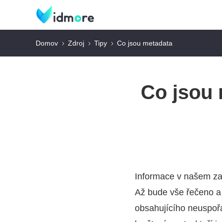
Domov
Zdroj
Tipy
Co jsou metadata
Co jsou 
Informace v našem zař
Až bude vše řečeno a 
obsahujícího neuspořá