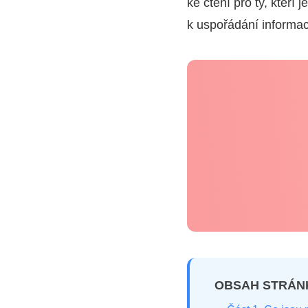
ke čtení pro ty, kteří
k uspořádání informac
OBSAH STRÁN