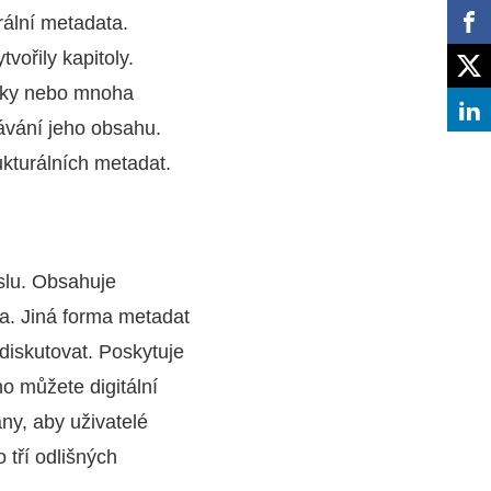
urální metadata.
vořily kapitoly.
írky nebo mnoha
dávání jeho obsahu.
rukturálních metadat.
yslu. Obsahuje
da. Jiná forma metadat
 diskutovat. Poskytuje
ho můžete digitální
ny, aby uživatelé
 tří odlišných