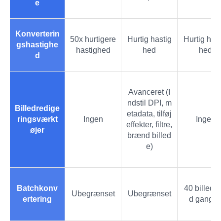
e
Konverterin
50x hurtigere
Hurtig hastig
Hurtig hast
gshastighe
hastighed
hed
hed
d
Avanceret (I
ndstil DPI, m
Billedredige
etadata, tilføj
ringsværkt
Ingen
Ingen
effekter, filtre,
øjer
brænd billed
e)
Batchkonv
40 billeder
Ubegrænset
Ubegrænset
ertering
d gange