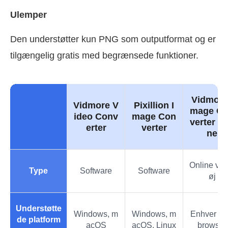
Ulemper
Den understøtter kun PNG som outputformat og er
tilgængelig gratis med begrænsede funktioner.
Vidmore
Vidmore V
Pixillion I
mage C
ideo Conv
mage Con
verter on
erter
verter
ne
Online vær
Type
Software
Software
øj
Understøtte
Windows, m
Windows, m
Enhver w
de platform
acOS
acOS, Linux
browser