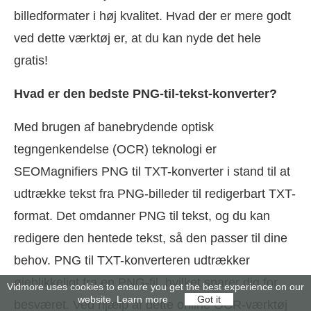
billedformater i høj kvalitet. Hvad der er mere godt
ved dette værktøj er, at du kan nyde det hele
gratis!
Hvad er den bedste PNG-til-tekst-konverter?
Med brugen af banebrydende optisk
tegngenkendelse (OCR) teknologi er
SEOMagnifiers PNG til TXT-konverter i stand til at
udtrække tekst fra PNG-billeder til redigerbart TXT-
format. Det omdanner PNG til tekst, og du kan
redigere den hentede tekst, så den passer til dine
behov. PNG til TXT-konverteren udtrækker
øjeblikkeligt fra en PNG-fil, hvilket sparer dig for
Vidmore uses cookies to ensure you get the best experience on our
website.
Learn more
Got it
besværet. Ved hjælp af dette online OCR-værktøj