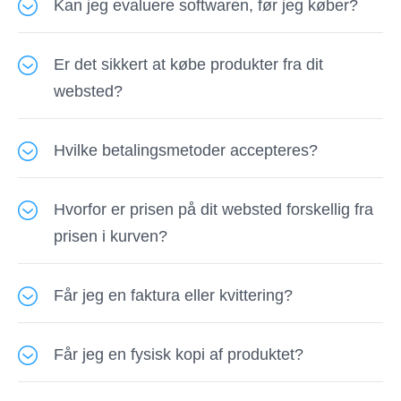
Kan jeg evaluere softwaren, før jeg køber?
Ja. Vi leverer prøveversioner til al vores
Er det sikkert at købe produkter fra dit
software. Du kan besøge den relaterede
websted?
produktside for at downloade den gratis
prøveversion. Generelt har prøveversioner
Ja. Alle dine personlige oplysninger er sikret og
meget få funktionelle forskelle fra de
Hvilke betalingsmetoder accepteres?
videregives ikke til nogen anden.
registrerede versioner.
Vi accepterer de fleste betalingsmetoder
Hvorfor er prisen på dit websted forskellig fra
inklusive Visa, MasterCard, American Express,
prisen i kurven?
Discover, JCB og PayPal.
Prisen på vores websted er ikke momsfritaget.
Får jeg en faktura eller kvittering?
Betalingsplatformen opkræver skat for ordrer i
EU-lande (moms), Storbritannien (moms),
Ja, vi leverer en elektronisk faktura for hver
Australien (GST), Japan (JCT) og nogle stater i
Får jeg en fysisk kopi af produktet?
ordre. Så snart din ordre er behandlet med
USA (moms). Disse skatteregler kan medføre, at
succes, sender betalingsplatformen en e-mail
Nej. Da vores produkter er computersoftware,