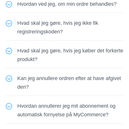
du får tilføjet et ekstra gebyr.
med din elektroniske faktura. Hvis du har brug
Hvordan ved jeg, om min ordre behandles?
tilbyder vi kun gratis download og opgradering
for yderligere hjælp, skal du kontakte os med
til vores kunder.
Du modtager bekræftelses-e-mailen fra
dine ordreoplysninger inklusive dit
Hvad skal jeg gøre, hvis jeg ikke fik
betalingsplatformen, som din ordre gennemgår.
ordrenummer.
registreringskoden?
Kan du ikke se det? Følg løsningerne som
nedenfor:
Registreringskoden leveres via e-mail sammen
Hvad skal jeg gøre, hvis jeg køber det forkerte
med bekræftelses-e-mailen fra
1. Tjek e-mailen i mappen spam / junk.
produkt?
betalingsplatformen. Hvis du ikke fik en e-mail
2.Kontrollér, om dit kreditkort / PayPal-konto er,
på en time, skal du kontakte vores supportteam
Kontakt vores supportteam for at udveksle
om betalingen er vellykket.
for at få hjælp.
Kan jeg annullere ordren efter at have afgivet
licensnøglen. Du skal muligvis betale
3. hverken fungerer? Kontakt vores
den?
prisforskellen.
supportteam, så hjælper vi dig med at
Alle produkter følger modellen af prøve, før du
kontrollere status for din ordre.
Hvordan annullerer jeg mit abonnement og
køber. Før du køber produktet, skal du have
automatisk fornyelse på MyCommerce?
vidst, om produktet kan opfylde dine krav fra
prøveversionen.
Gå til