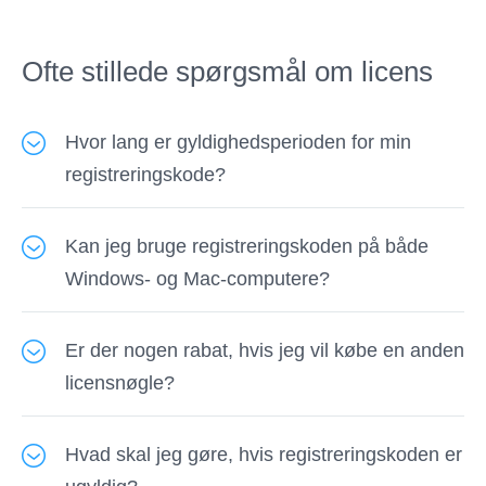
https://account.mycommerce.com/SubscriptionCancella
På grund af den automatiserede måde, som
og du kan annullere dit(e) abonnement(er)
ordrer behandles og opfyldes via
Ofte stillede spørgsmål om licens
gennem din MyAccount eller ved at indsende
betalingsplatforme, kan den ikke annulleres, når
annulleringsformularen.
først en ordre er behandlet. Hvis der er noget
Hvor lang er gyldighedsperioden for min
galt med vores produkt, og vores team ikke kan
registreringskode?
løse det, vil vi overveje at give dig en refusion i
"1 måneds licens" er gyldig i en måned. "1 års
henhold til vores
Tilbagebetalings politik
.
Kan jeg bruge registreringskoden på både
licens" er gyldig i et år.
Windows- og Mac-computere?
Livstidsregistreringskoden fungerer levetid.
Efter du har købt vores produkt, får du gratis
Nej, en registreringskode fungerer ikke for både
opgradering og gratis teknisk support.
Er der nogen rabat, hvis jeg vil købe en anden
Windows- og Mac-versioner. Hvis du vil bruge
licensnøgle?
vores produkt på både Windows og Mac, skal
du købe en registreringskode til hvert system.
Ja, vi giver rabat til kunder, der en gang købte
Hvis du har købt den forkerte version, bedes du
Hvad skal jeg gøre, hvis registreringskoden er
vores software. Kontakt vores supportteam for at
kontakte vores supportteam for at udveksle den