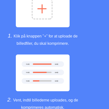
1.
Klik på knappen "+" for at uploade de
billedfiler, du skal komprimere.
2.
Vent, indtil billederne uploades, og de
komprimeres automatisk.