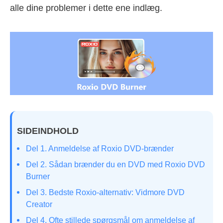
alle dine problemer i dette ene indlæg.
SIDEINDHOLD
Del 1. Anmeldelse af Roxio DVD-brænder
Del 2. Sådan brænder du en DVD med Roxio DVD
Burner
Del 3. Bedste Roxio-alternativ: Vidmore DVD
Creator
Del 4. Ofte stillede spørgsmål om anmeldelse af