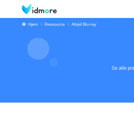
Hjem
Ressource
Afspil Blu-ray
Se alle pra