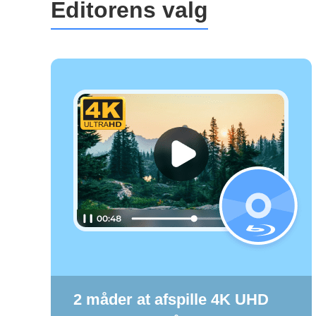
Editorens valg
2 måder at afspille 4K UHD