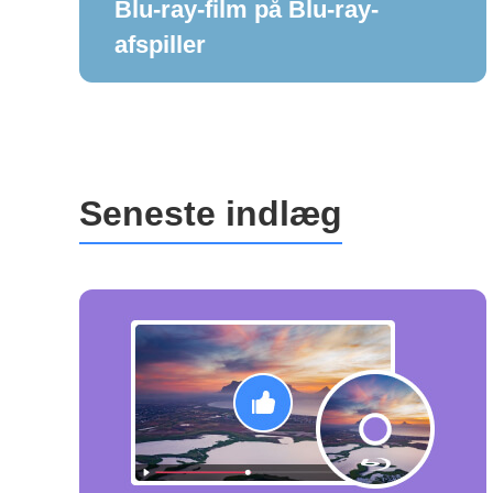
Blu-ray-film på Blu-ray-
afspiller
Seneste indlæg