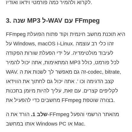
לקרוא ולהמיר כמה פורמטי וידאו ואודיו.
3. שנה MP3 ל-WAV עם FFmpeg
FFmpeg היא תוכנת מחשב חינמית וקוד פתוח הפועלת
על Windows, macOS ו-Linux. זהו כלי רב עוצמה
לעיבוד מולטימדיה. על ידי הפעלת שורות הפקודה
המתאימות, אתה יכול להמיר MP3 לכל פורמט, כולל
WAV. זה גם מאפשר לך לשנות את ה-codec, bitrate,
קצב הדגימה וכו '. אתה יכול גם לחתוך את הווידאו
לקליפים קצרים. עם זאת, עליך להיות מיומן בתכנות
מחשבים כדי להפעיל את FFmpeg בצורה שוטפת.
שלב 1.
הורד את ה-FFmpeg מהאתר הרשמי והפעל
אותו במחשב Windows PC או Mac.