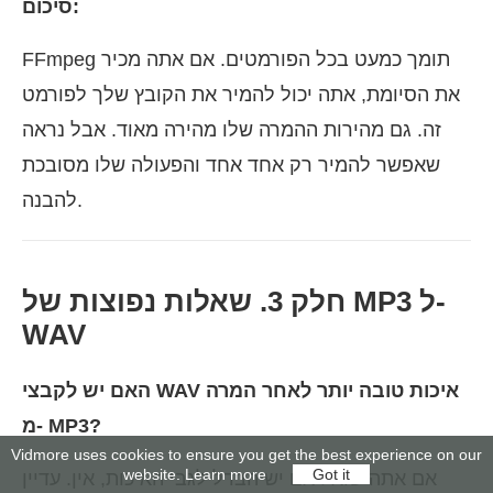
סיכום:
FFmpeg תומך כמעט בכל הפורמטים. אם אתה מכיר
את הסיומת, אתה יכול להמיר את הקובץ שלך לפורמט
זה. גם מהירות ההמרה שלו מהירה מאוד. אבל נראה
שאפשר להמיר רק אחד אחד והפעולה שלו מסובכת
להבנה.
חלק 3. שאלות נפוצות של MP3 ל-
WAV
האם יש לקבצי WAV איכות טובה יותר לאחר המרה
מ- MP3?
Vidmore uses cookies to ensure you get the best experience on our
website.
Learn more
Got it
אם אתה שואל אם יש הבדל לגבי האיכות, אין. עדיין