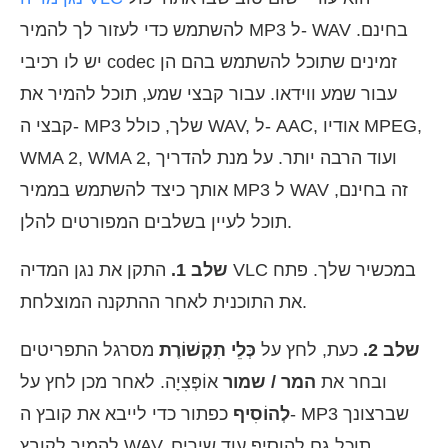
להשתמש כדי לעזור לך להמיר MP3 ל- WAV בחינם.
יש לו רכיבי codec זמינים שתוכל להשתמש בהם הן
עבור שמע ווידאו. עבור קבצי שמע, תוכל להמיר את
קבצי ה- MP3 שלך, כולל WAV, ל- AAC, אודיו MPEG,
WMA 2, WMA 2, ועוד הרבה יותר. על מנת להדריך
אותך כיצד להשתמש בממיר MP3 ל WAV זה בחינם,
תוכל לעיין בשלבים המפורטים להלן.
שלב 1.
התקן את נגן המדיה VLC במכשיר שלך. פתח
את התוכנית לאחר ההתקנה המוצלחת.
שלב 2.
כעת, לחץ על
כְּלֵי תִקְשׁוֹרֶת
מסרגל התפריטים
ובחר את
המר / שמור
אוֹפְּצִיָה. לאחר מכן לחץ על
לְהוֹסִיף
כפתור כדי לייבא את קובץ ה- MP3 שברצונך
להמיר לקובץ WAV. תוכל גם להוסיף עוד שירים