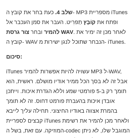
שלב 4.
כעת בחר את קובץ ה- MP3 מספריית iTunes
ופתח את
קוֹבֶץ
תַפרִיט. העבר את סמן העכבר אל
. לאחר מכן זה ימיר את
צור גרסת WAV
להמיר
ובחר
קובץ ה- WAV הנבחר שתוכל לנגן ישירות מ- iTunes.
סיכום:
iTunes עשויה להיות אפשרות להמיר MP3 ל-WAV,
אבל זה לא בסך הכל ממיר אודיו מושלם. ראשית, הוא
תומך רק ב-5 פורמטי שמע וללא הגדרת איכות. וייתכן
אובדן איכות בהעברת פורמט דחוס. זה לא תומך
בהמרת אצווה באודיו החיצוני. תחילה עליך לייבא
קבצים לספריית iTunes ולאחר מכן להמיר את רשימת
המוזיקה. עם זאת, בשל ה-codec המוגבל שלו, לא ניתן