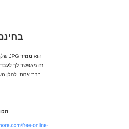
חלק 1. כיצד להמ
ראשית ברשימת התוכניות המומלצות שיעזרו לך להפוך את ה- GIF שלך לתמונות סטילס JPG הוא
ממיר
תכונ
more.com/free-online-