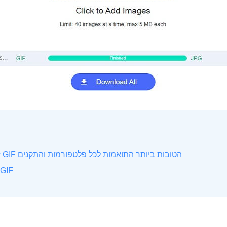
אפליקציות Maker GIF הטובות ביותר התואמות לכל פלטפורמות והתקנים
כיצד לחתוך קובץ F