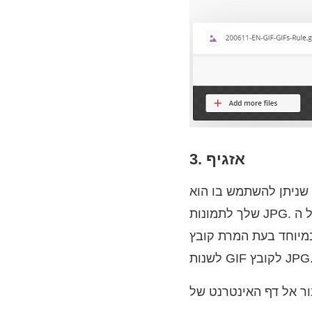
3. אזגיף
Ez. הכלי פשוט לשימוש ועובד ביעילות להמרת קובצי ה- GIF
שלך לתמונות JPG. יתרון אחד גדול של הכלי הזה הוא שתוכל להגדיר את צבע הרקע של ה- GIF. זה שימושי
חד בעת המרת קובץ GIF שקוף, כך שתוכל להימנע מרקעים שחורים ב- GIF. להלן מדריך פשוט כיצד
שנות GIF לקובץ JPG.