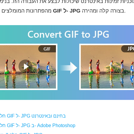
כניות זמינות באינטרנט שיכולות לבצע את העבודה הזו. בנימה
בצורה קלה ומהירה.
GIF ל- JPG
מהפתרונות המומלצים ביותר שיעזרו לך לחסוך
חלק 1. כיצד להמיר GIF ל- JPG בחינם ובאינטרנט
חלק 2. כיצד להמיר GIF ל- JPG ב- Adobe Photoshop