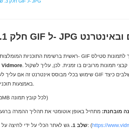
חלק 3. שאלות נפוצות של GIF ל- JPG
יר GIF ל- JPG בחינם ובאינטרנט
. זה מאפשר לך לעבד קבצי תמונות מרובים בו זמנית. לכן, עליך לשקול
תמונות מקוון חינם של Vidmore
שימוש בכלי מבוסס אינטרנט זה אם עליך לעבד מספר רב של קובצי
לשנות GIF ל- JPG באמצעות תוכנית זו.
חינם (מקסימום 5MB לכל קובץ תמונה)
ה מובחנת:
מתחיל באופן אוטומטי את תהליך ההמרה ברגע
https://www.vid
גש לאתר הכלי על ידי לחיצה על קישור הכתובת המסופק: (
שלב 1.