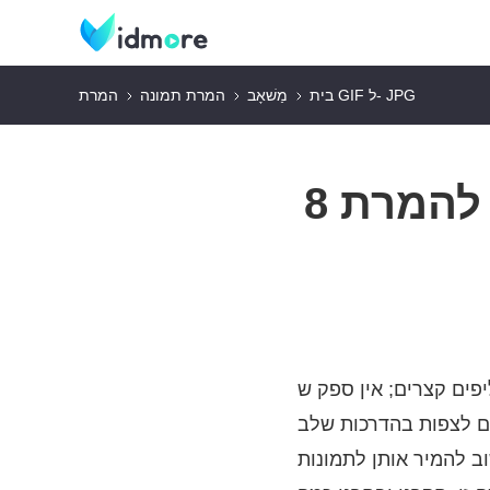
המרת GIF ל- JPG
בית
מַשׁאָב
המרת תמונה
8 פתרונות המדיה היעילים ביותר להמרת GIF
קצרים; אין ספק ש- GIF
ים לצפות בהדרכות שלב
ות JPG סטטיות ודחוסות. למרבה