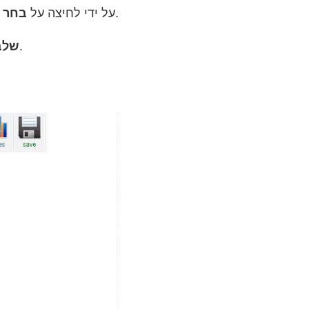
לַחְצָן.
תפריט והעלה את קובץ ה- GIF על ידי לחיצה על
בחר 
לַחְצָן. לפני ההמרה, אתה יכול להגדיר את צבע הרקע כרצונך.
שלב 