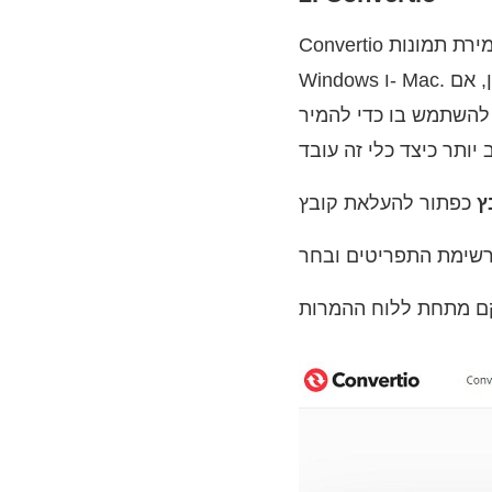
Convertio היא גם אפשרות טובה לשמירת תמונות JPG מקובצי GIF. יישום אינטרנט זה תואם ל- PC או
Windows ו- Mac. כל מה שצריך הוא להשתמש בדפדפן, בחיבור יציב, ואתם מוכנים לצאת לדרך. כמו כן, אם
ל- JPG ב- Android או iOS. מצד שני,
ץ