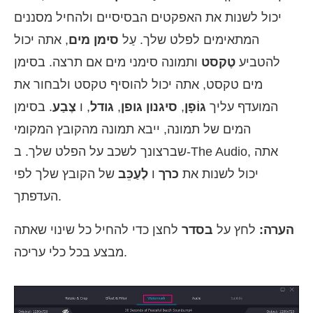
יכול לשנות את האפקטים הבסיסיים ולהחיל מסננים
המתאימים לפלט שלך. עַל
סימן מים
, אתה יכול
להטביע
טֶקסט
ותמונה סימני מים אם תרצה. בסימן
מים טקסט, אתה יכול להוסיף טקסט ולבחור את
המועדף עליך
גוֹפָן
,
סיגנון גופן
,
גודל
, ו
צֶבַע
. בסימן
המים של תמונה, ייבא תמונה מהקובץ המקומי
שברצונך לשכב על הפלט שלך. ב-The Audio, אתה
יכול לשנות את
כרך
ו
לְעַכֵּב
של הקובץ שלך לפי
העדפתך.
הערה:
לחץ על
בסדר
לחצן כדי להחיל כל שינוי שאתה
מבצע בכל כלי עריכה.