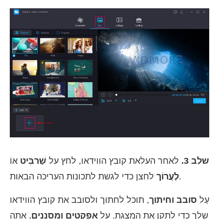
שלב 3.
לאחר העלאת קובץ הווידאו, לחץ על
שַׁרבִּיט
אוֹ
לחצן כדי לגשת לתכונות העריכה הבאות.
לַעֲרוֹך
עַל
סובב וחיתוך
, תוכל לחתוך ולסובב את קובץ הווידאו
שלך כדי לתקן את המצגת. עַל
אפקטים ומסננים
, אתה