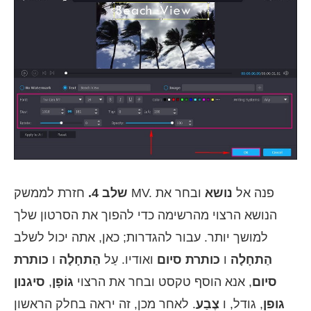
חזרת לממשק MV. פנה אל
נושא
ובחר את
שלב 4.
הנושא הרצוי מהרשימה כדי להפוך את הסרטון שלך
למושך יותר. עבור להגדרות; כאן, אתה יכול לשלב
הַתחָלָה
ו
כותרת סיום
ואודיו. עַל
הַתחָלָה
ו
כותרת
סיום
, אנא הוסף טקסט ובחר את הרצוי
גוֹפָן
,
סיגנון
גופן
, גודל, ו
צֶבַע
. לאחר מכן, זה יראה בחלק הראשון