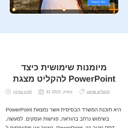
מיומנות שימושית כיצד
להקליט מצגת PowerPoint
להקליט סרטון
31 במרץ, 2022
לורה גודווין
PowerPoint היא תוכנת המשרד הבסיסית אשר נמצאת
בשימוש נרחב בהוראה, פגישות ועסקים. למעשה,
כאשר אנו מתייחסים ל- PowerPoint, נזכור רק PPT,