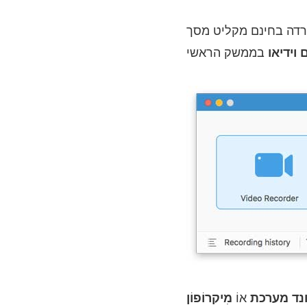
וידיאו
נד מערכת
אוֹ
מִיקרוֹפוֹן