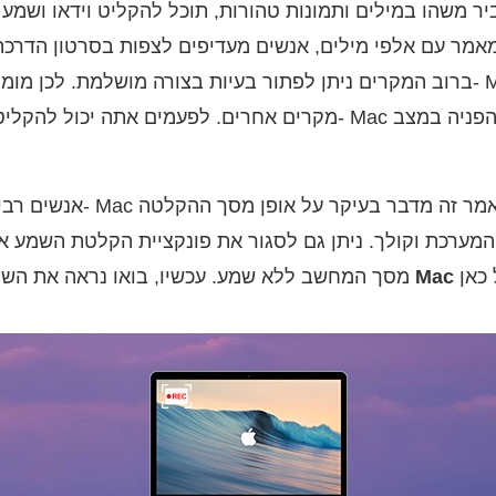
יר משהו במילים ותמונות טהורות, תוכל להקליט וידאו ושמע 
ברוב המקרים ניתן לפתור בעיות בצורה מושלמת. לכן מומלץ להקליט את ה
מקרים אחרים. לפעמים אתה יכול להקליט וידאו או אודיו שמנגן ב- c
אנשים רבים רוצים להקליט שי
ערכת וקולך. ניתן גם לסגור את פונקציית הקלטת השמע א
מסך המחשב ללא שמע. עכשיו, בואו נראה את הש