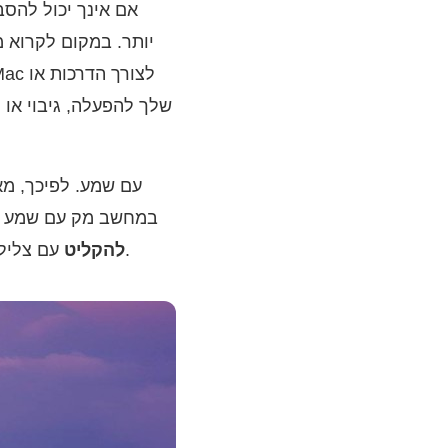
אם אינך יכול להסב
במחשב מק עם שמע המ
עם צליל כאן.
מסך Mac להקליט