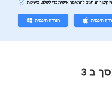
רדה חינמית
הורדה חינמית
3 דרכים להקלטת מסך ב- Mac עם אודיו