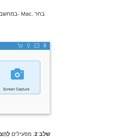
: הורדה בחינם מקליט מסך Vidmore במחשב שלך. כדי להתחיל את מסך ההקלטה ב- Mac, בחר
שלב 2
: מפעילים
לְהַצִ