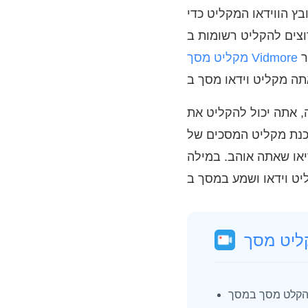
בץ הווידאו המקליט כדי
יכולה להיות בחירה טובה. אתה יכול להוסיף כלי ציור בזמן אמת ואפקטים של עכבר
מקליט מסך Vidmore
, אתה יכול להקליט את
 Mac לא תקרוס או תקפא. אם אינך
יאו שאתה אוהב. במילה
קלט מסך במסך Mac עם מסך מלא או כל אזור