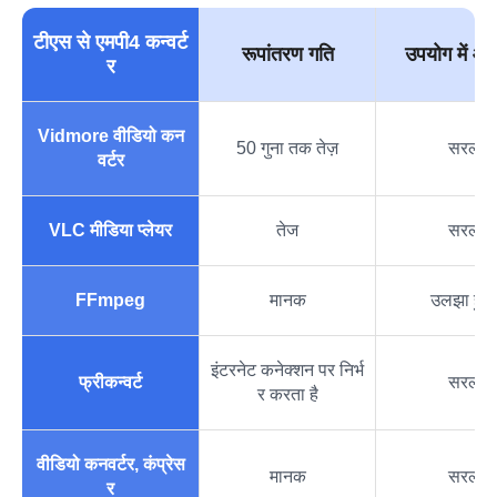
टीएस से एमपी4 कन्वर्ट
रूपांतरण गति
उपयोग में आ
र
Vidmore वीडियो कन
50 गुना तक तेज़
सरल
वर्टर
VLC मीडिया प्लेयर
तेज
सरल
FFmpeg
मानक
उलझा हु
इंटरनेट कनेक्शन पर निर्भ
फ्रीकन्वर्ट
सरल
र करता है
वीडियो कनवर्टर, कंप्रेस
मानक
सरल
र