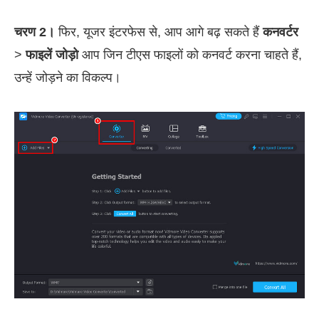
चरण 2।
फिर, यूजर इंटरफेस से, आप आगे बढ़ सकते हैं
कनवर्टर
>
फाइलें जोड़ो
आप जिन टीएस फाइलों को कनवर्ट करना चाहते हैं,
उन्हें जोड़ने का विकल्प।