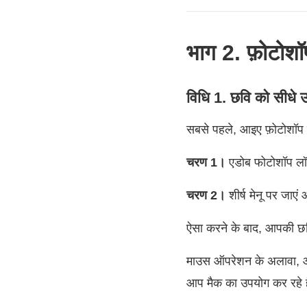
भाग 2. फ़ोटोशॉप
विधि 1. छवि को सीधे उल
सबसे पहले, आइए फ़ोटोशॉप
चरण 1।
एडोब फोटोशॉप लॉन्
चरण 2।
शीर्ष मेनू पर जाएं 
ऐसा करने के बाद, आपकी छ
माउस ऑपरेशन के अलावा, आप 
आप मैक का उपयोग कर रहे है