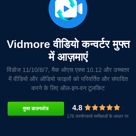
Vidmore वीडियो कन्वर्टर मुफ्त
में आज़माएं
विंडोज 11/10/8/7, मैक ओएस एक्स 10.12 और उच्चतर
में वीडियो और ऑडियो फाइलों को परिवर्तित और संपादित
करने के लिए ऑल-इन-वन टूलकिट
4.8
मुफ्त डाउनलोड
176 उपयोगकर्ता समीक्षाओं के आधार पर