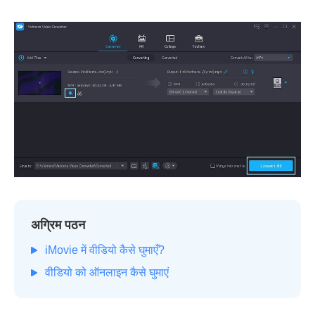
अग्रिम पठन
iMovie में वीडियो कैसे घुमाएँ?
वीडियो को ऑनलाइन कैसे घुमाएं