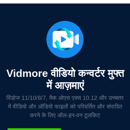
Vidmore वीडियो कन्वर्टर मुफ्त
में आज़माएं
विंडोज 11/10/8/7, मैक ओएस एक्स 10.12 और उच्चतर
में वीडियो और ऑडियो फाइलों को परिवर्तित और संपादित
करने के लिए ऑल-इन-वन टूलकिट