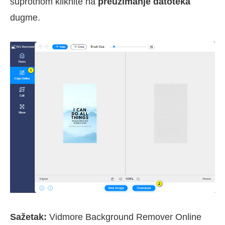
suprotnom kliknite na
preuzimanje datoteka
dugme.
Sažetak:
Vidmore Background Remover Online