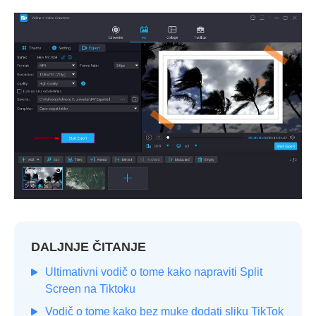
DALJNJE ČITANJE
Ultimativni vodič o tome kako napraviti Split
Screen na Tiktoku
Vodič o tome kako bez muke dodati sliku TikTok