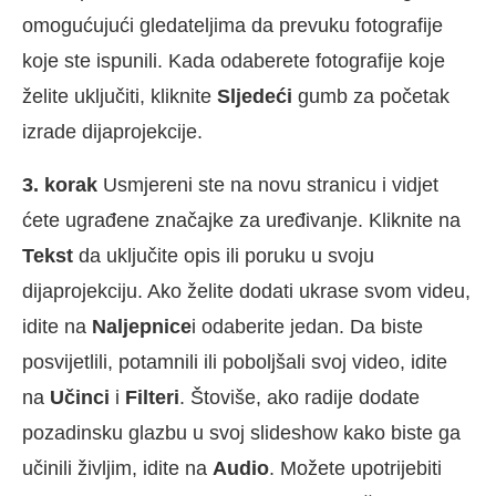
omogućujući gledateljima da prevuku fotografije
koje ste ispunili. Kada odaberete fotografije koje
želite uključiti, kliknite
Sljedeći
gumb za početak
izrade dijaprojekcije.
3. korak
Usmjereni ste na novu stranicu i vidjet
ćete ugrađene značajke za uređivanje. Kliknite na
Tekst
da uključite opis ili poruku u svoju
dijaprojekciju. Ako želite dodati ukrase svom videu,
idite na
Naljepnice
i odaberite jedan. Da biste
posvijetlili, potamnili ili poboljšali svoj video, idite
na
Učinci
i
Filteri
. Štoviše, ako radije dodate
pozadinsku glazbu u svoj slideshow kako biste ga
učinili življim, idite na
Audio
. Možete upotrijebiti