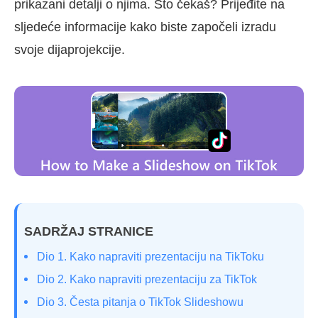
prikazani detalji o njima. Što čekaš? Prijeđite na
sljedeće informacije kako biste započeli izradu
svoje dijaprojekcije.
SADRŽAJ STRANICE
Dio 1. Kako napraviti prezentaciju na TikToku
Dio 2. Kako napraviti prezentaciju za TikTok
Dio 3. Česta pitanja o TikTok Slideshowu