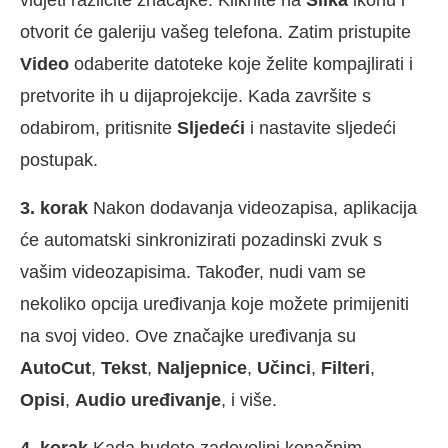
vidjeti različite značajke. Kliknite na
Slika
ikonu i
otvorit će galeriju vašeg telefona. Zatim pristupite
Video
odaberite datoteke koje želite kompajlirati i
pretvorite ih u dijaprojekcije. Kada završite s
odabirom, pritisnite
Sljedeći
i nastavite sljedeći
postupak.
3. korak
Nakon dodavanja videozapisa, aplikacija
će automatski sinkronizirati pozadinski zvuk s
vašim videozapisima. Također, nudi vam se
nekoliko opcija uređivanja koje možete primijeniti
na svoj video. Ove značajke uređivanja su
AutoCut
,
Tekst
,
Naljepnice
,
Učinci
,
Filteri
,
Opisi
,
Audio uređivanje
, i više.