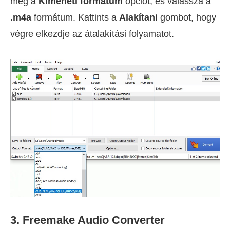
meg a
Kimeneti formátum
opciót, és válassza a
.m4a
formátum. Kattints a
Alakítani
gombot, hogy
végre elkezdje az átalakítási folyamatot.
3. Freemake Audio Converter