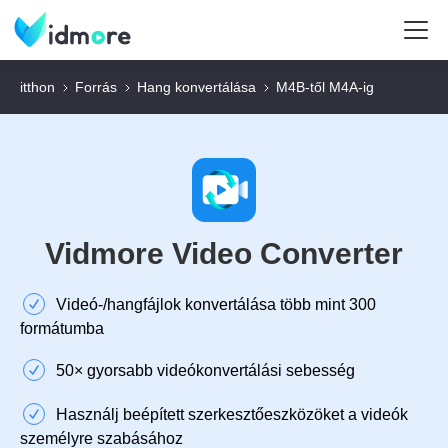
itthon
Forrás
Hang konvertálása
M4B-től M4A-ig
Vidmore Video Converter
Videó-/hangfájlok konvertálása több mint 300
formátumba
50× gyorsabb videókonvertálási sebesség
Használj beépített szerkesztőeszközöket a videók
személyre szabásához