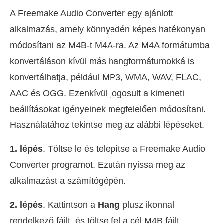
A Freemake Audio Converter egy ajánlott
alkalmazás, amely könnyedén képes hatékonyan
módosítani az M4B-t M4A-ra. Az M4A formátumba
konvertáláson kívül más hangformátumokká is
konvertálhatja, például MP3, WMA, WAV, FLAC,
AAC és OGG. Ezenkívül jogosult a kimeneti
beállításokat igényeinek megfelelően módosítani.
Használatához tekintse meg az alábbi lépéseket.
1. lépés
. Töltse le és telepítse a Freemake Audio
Converter programot. Ezután nyissa meg az
alkalmazást a számítógépén.
2. lépés
. Kattintson a
Hang
plusz ikonnal
rendelkező fájlt, és töltse fel a cél M4B fájlt.