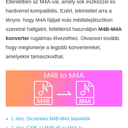
Ellentétben az M4A-val, amely sok eszközzel és
hardverrel kompatibilis. Ezért, tekintettel arra a
tényre, hogy M4A fájljait más médialejátszókon
szeretné hallgatni, feltétlenül használjon
M4B-M4A
konverter
rugalmas élvezethez. Olvasson tovább,
hogy megismerje a legjobb konvertereket,
amelyekre támaszkodhat.
1. rész. Dicséretes M4B-M4A átalakítók
2. rész. GYIK az M4B-ről az M4A-ra