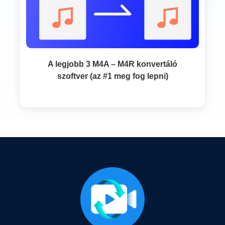
A legjobb 3 M4A – M4R konvertáló
szoftver (az #1 meg fog lepni)