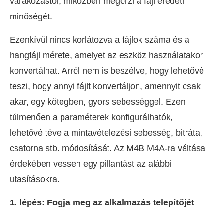
várakozástól, miközben megőrzi a fájl eredeti
minőségét.
Ezenkívül nincs korlátozva a fájlok száma és a
hangfájl mérete, amelyet az eszköz használatakor
konvertálhat. Arról nem is beszélve, hogy lehetővé
teszi, hogy annyi fájlt konvertáljon, amennyit csak
akar, egy kötegben, gyors sebességgel. Ezen
túlmenően a paraméterek konfigurálhatók,
lehetővé téve a mintavételezési sebesség, bitráta,
csatorna stb. módosítását. Az M4B M4A-ra váltása
érdekében vessen egy pillantást az alábbi
utasításokra.
1. lépés: Fogja meg az alkalmazás telepítőjét