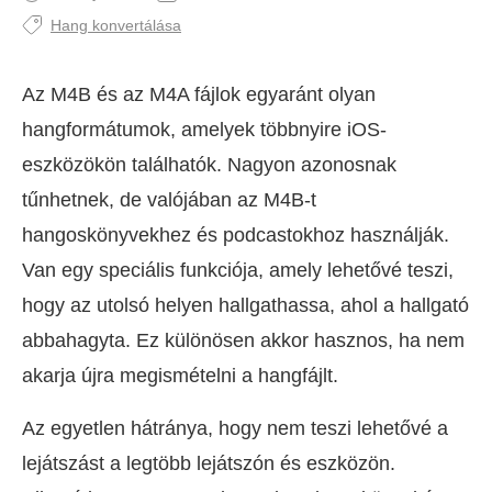
Hang konvertálása
Az M4B és az M4A fájlok egyaránt olyan
hangformátumok, amelyek többnyire iOS-
eszközökön találhatók. Nagyon azonosnak
tűnhetnek, de valójában az M4B-t
hangoskönyvekhez és podcastokhoz használják.
Van egy speciális funkciója, amely lehetővé teszi,
hogy az utolsó helyen hallgathassa, ahol a hallgató
abbahagyta. Ez különösen akkor hasznos, ha nem
akarja újra megismételni a hangfájlt.
Az egyetlen hátránya, hogy nem teszi lehetővé a
lejátszást a legtöbb lejátszón és eszközön.