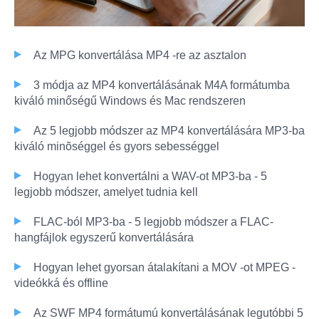
Az MPG konvertálása MP4 -re az asztalon
3 módja az MP4 konvertálásának M4A formátumba
kiváló minőségű Windows és Mac rendszeren
Az 5 legjobb módszer az MP4 konvertálására MP3-ba
kiváló minõséggel és gyors sebességgel
Hogyan lehet konvertálni a WAV-ot MP3-ba - 5
legjobb módszer, amelyet tudnia kell
FLAC-ból MP3-ba - 5 legjobb módszer a FLAC-
hangfájlok egyszerű konvertálására
Hogyan lehet gyorsan átalakítani a MOV -ot MPEG -
videókká és offline
Az SWF MP4 formátumú konvertálásának legutóbbi 5