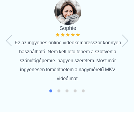
Ez a
szof
Sophie
adnom
Ez az ingyenes online videokompresszor könnyen
kell 
használható. Nem kell letöltenem a szoftvert a
és g
számítógépemre. nagyon szeretem. Most már
ingyenesen tömöríthetem a nagyméretű MKV
videóimat.