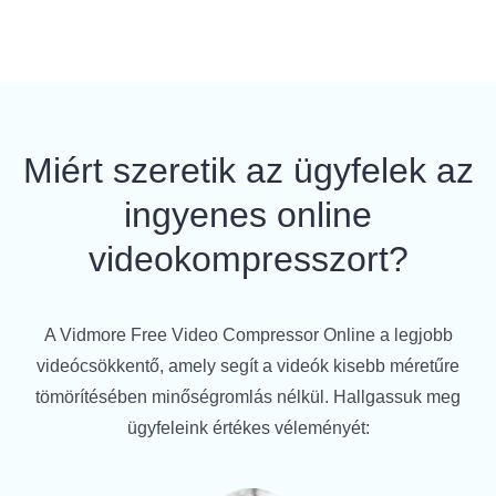
A tömörítéshez használt előre beállított kimeneti
formátumokat minden fő böngésző, médialejátszó és
eszköz támogatja. Így nyugodtan lejátszhatja. Ha
bármilyen probléma van a lejátszással, megpróbálhatja
az ingyenes lejátszót, például a VLC Media Player
Miért szeretik az ügyfelek az
programot (elérhető Windows, Mac, Linux és Mobile
verziók) a tömörített videók lejátszásához.
ingyenes online
videokompresszort?
A Vidmore Free Video Compressor Online a legjobb
videócsökkentő, amely segít a videók kisebb méretűre
tömörítésében minőségromlás nélkül. Hallgassuk meg
ügyfeleink értékes véleményét: