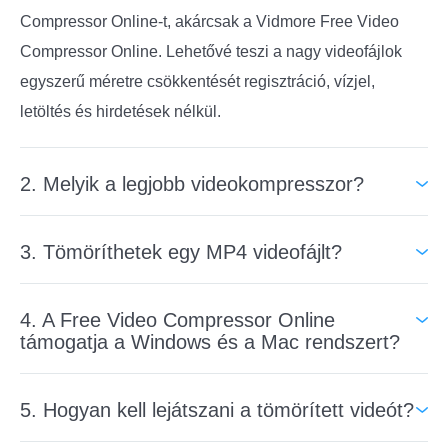
Compressor Online-t, akárcsak a Vidmore Free Video
Compressor Online. Lehetővé teszi a nagy videofájlok
egyszerű méretre csökkentését regisztráció, vízjel,
letöltés és hirdetések nélkül.
2. Melyik a legjobb videokompresszor?
Ha a videó tömörítéséről van szó, nem kérdés, hogy a
3. Tömöríthetek egy MP4 videofájlt?
Vidmore Free Video Compressor Online az egyik legjobb
videóméretet csökkenti. Az 100% biztonságos és teljesen
A Vidmore Free Video Compressor Online segítségével
ingyenes a videó méretének tömörítése, amikor és ahol
4. A Free Video Compressor Online
mindössze néhány egérkattintással tömöríthet MP4
támogatja a Windows és a Mac rendszert?
csak lehetséges. Ennél is fontosabb, hogy a csökkentett
videofájlt. Töltse fel MP4-videófájlját erre a tömörítőre,
videofájl minősége ugyanolyan jó lesz, mint korábban.
válassza ki a kívánt videóméretet, -minőséget, -felbontást
Ez a videócsökkentő minden webböngészővel
Bátran használhatja ezt a videóméretezőt.
5. Hogyan kell lejátszani a tömörített videót?
és -formátumot, majd kattintson a Tömörítés gombra a
rendelkező számítógépes rendszeren működik, beleértve
videó tömörítésének ingyenes elindításához.
a Windows, Mac és Linux rendszereket.