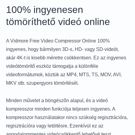
100% ingyenesen
tömöríthető videó online
A Vidmore Free Video Compressor Online 100%
ingyenes, hogy bármilyen 3D-s, HD- vagy SD-videót,
akár 4K-t is kisebb méretre csökkentsen. Ez az ingyenes
videótömörítő eszköz támogatja a különféle
videoformátumok, köztük az MP4, MTS, TS, MOV, AVI,
MKV stb. szupergyors tömörítését.
Minden művelet a böngészőn alapul, és a videó
kompresszor minden funkciója teljesen ingyenes. A
kompresszor használatakor nincs szükség regisztrációra,
regisztrációra vagy letöltésre. Ezenkívül ez az
aggodalommentes videócsökkentő lehetővé teszi