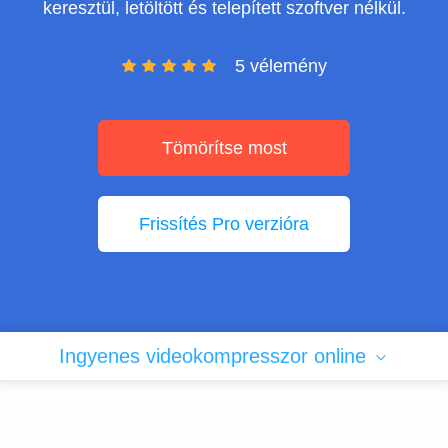
keresztül, letöltött és telepített szoftver nélkül.
5 vélemény
Tömörítse most
Frissítés Pro verzióra
Ingyenes videokompresszor online