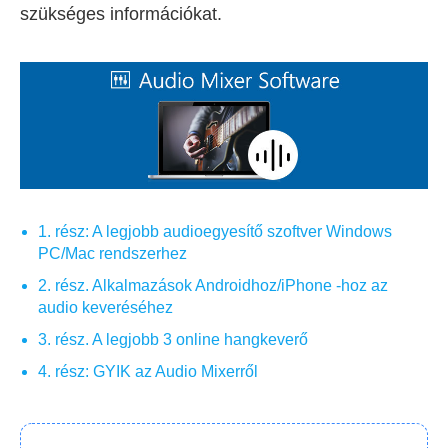
szükséges információkat.
1. rész: A legjobb audioegyesítő szoftver Windows
PC/Mac rendszerhez
2. rész. Alkalmazások Androidhoz/iPhone -hoz az
audio keveréséhez
3. rész. A legjobb 3 online hangkeverő
4. rész: GYIK az Audio Mixerről