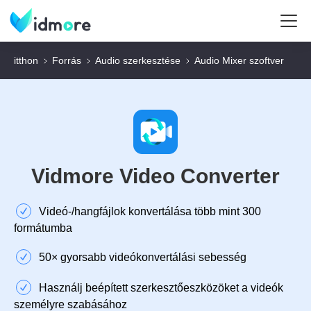
itthon
Forrás
Audio szerkesztése
Audio Mixer szoftver
Vidmore Video Converter
Videó-/hangfájlok konvertálása több mint 300
formátumba
50× gyorsabb videókonvertálási sebesség
Használj beépített szerkesztőeszközöket a videók
személyre szabásához