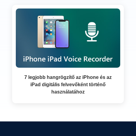
7 legjobb hangrögzítő az iPhone és az
iPad digitális felvevőként történő
használatához