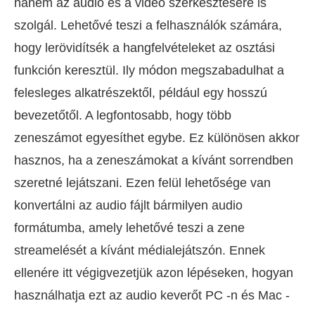
hanem az audio és a videó szerkesztésére is
szolgál. Lehetővé teszi a felhasználók számára,
hogy lerövidítsék a hangfelvételeket az osztási
funkción keresztül. Ily módon megszabadulhat a
felesleges alkatrészektől, például egy hosszú
bevezetőtől. A legfontosabb, hogy több
zeneszámot egyesíthet egybe. Ez különösen akkor
hasznos, ha a zeneszámokat a kívánt sorrendben
szeretné lejátszani. Ezen felül lehetősége van
konvertálni az audio fájlt bármilyen audio
formátumba, amely lehetővé teszi a zene
streamelését a kívánt médialejátszón. Ennek
ellenére itt végigvezetjük azon lépéseken, hogyan
használhatja ezt az audio keverőt PC -n és Mac -