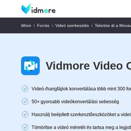
itthon
Forrás
Videó szerkesztés
Tekintse át a Movav
Vidmore Video 
Videó-/hangfájlok konvertálása több mint 300 
50× gyorsabb videókonvertálási sebesség
Használj beépített szerkesztőeszközöket a vid
Tömörítse a videó méretét és tartsa meg a legj