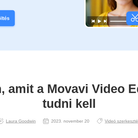
öltés
, amit a Movavi Video Ed
tudni kell
Laura Goodwin
2023. november 20
Videó szerkeszt