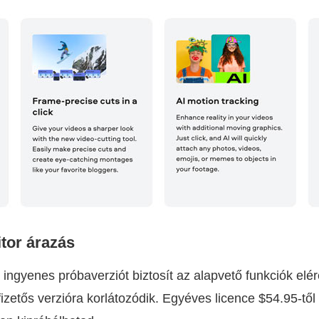
tor árazás
 ingyenes próbaverziót biztosít az alapvető funkciók el
fizetős verzióra korlátozódik. Egyéves licence $54.95-tő