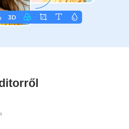
itorről
és