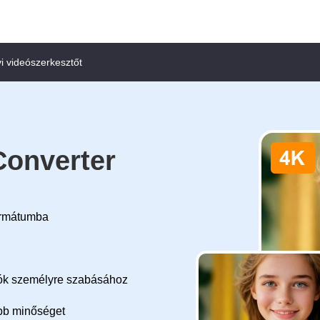
i videószerkesztőt
Converter
formátumba
eók személyre szabásához
obb minőséget