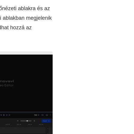
őnézeti ablakra és az
ti ablakban megjelenik
adhat hozzá az