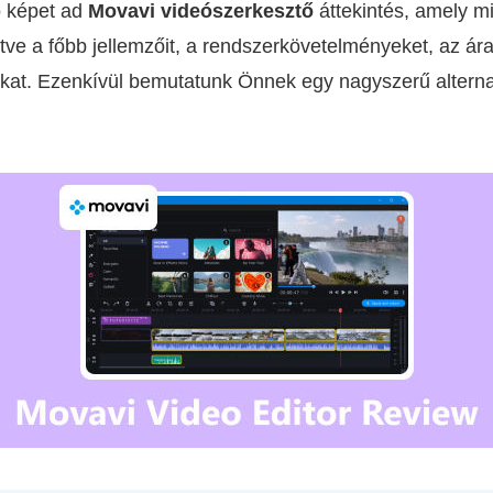
ó képet ad
Movavi videószerkesztő
áttekintés, amely mi
értve a főbb jellemzőit, a rendszerkövetelményeket, az ár
okat. Ezenkívül bemutatunk Önnek egy nagyszerű alterna