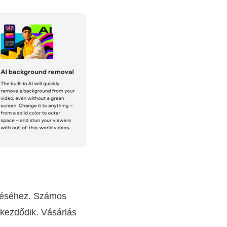
éréséhez. Számos
l kezdődik. Vásárlás