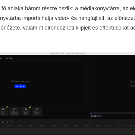
 fő ablaka három részre oszlik: a médiakönyvtárra, az el
yvtárba importálhatja videó- és hangfájljait, az előnéze
lőnézete, valamint elrendezheti klipjeit és effektusokat 