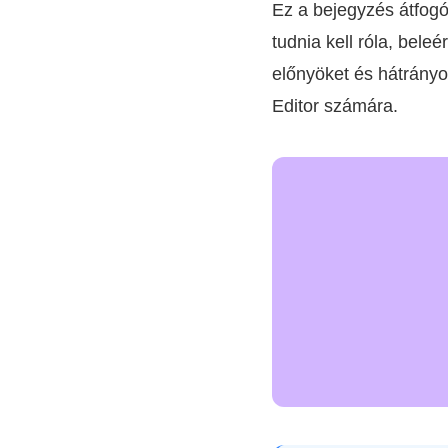
Ez a bejegyzés átfog
tudnia kell róla, bele
előnyöket és hátrány
Editor számára.