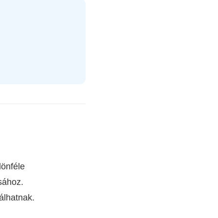
lönféle
sához.
álhatnak.