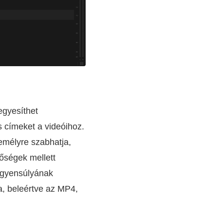
egyesíthet
 címeket a videóihoz.
emélyre szabhatja,
tőségek mellett
regyensúlyának
a, beleértve az MP4,