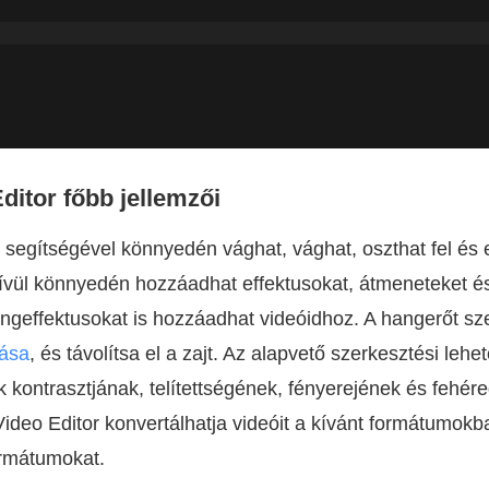
ditor főbb jellemzői
 segítségével könnyedén vághat, vághat, oszthat fel és 
ívül könnyedén hozzáadhat effektusokat, átmeneteket és
ngeffektusokat is hozzáadhat videóidhoz. A hangerőt sz
lása
, és távolítsa el a zajt. Az alapvető szerkesztési lehe
ók kontrasztjának, telítettségének, fényerejének és fehé
Video Editor konvertálhatja videóit a kívánt formátumokb
rmátumokat.