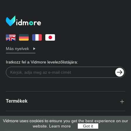
Más nyelvek
Iratkozz fel a Vidmore levelezőlistájára:
Termékek
Ingyenes megoldások
Vidmore uses cookies to ensure you get the best experience on our
website.
Learn more
Got it