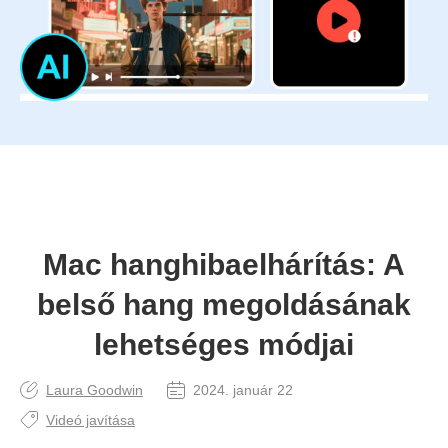
Mac hanghibaelhárítás: A
belső hang megoldásának
lehetséges módjai
Laura Goodwin
2024. január 22
Videó javítása