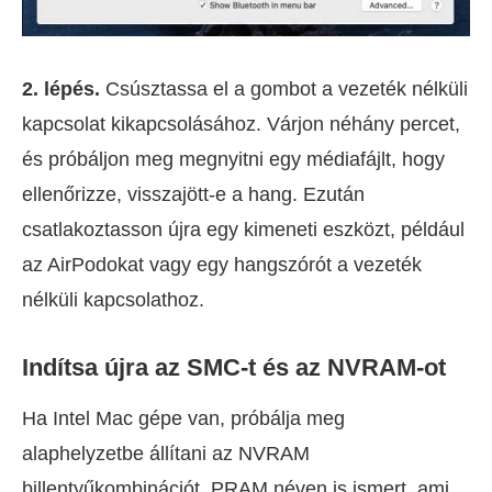
2. lépés.
Csúsztassa el a gombot a vezeték nélküli
kapcsolat kikapcsolásához. Várjon néhány percet,
és próbáljon meg megnyitni egy médiafájlt, hogy
ellenőrizze, visszajött-e a hang. Ezután
csatlakoztasson újra egy kimeneti eszközt, például
az AirPodokat vagy egy hangszórót a vezeték
nélküli kapcsolathoz.
Indítsa újra az SMC-t és az NVRAM-ot
Ha Intel Mac gépe van, próbálja meg
alaphelyzetbe állítani az NVRAM
billentyűkombinációt. PRAM néven is ismert, ami