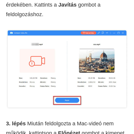
érdekében. Kattints a
Javítás
gombot a
feldolgozáshoz.
3. lépés
Miután feldolgozta a Mac-videó nem
működik, kattintson a
Előnézet
gombot a kimenet