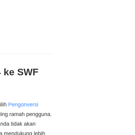
4 ke SWF
ilih
Pengonversi
aling ramah pengguna.
nda tidak akan
na mendukung lebih