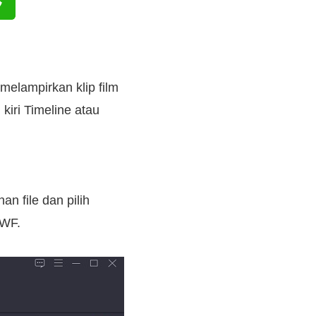
elampirkan klip film
kiri Timeline atau
an file dan pilih
SWF.