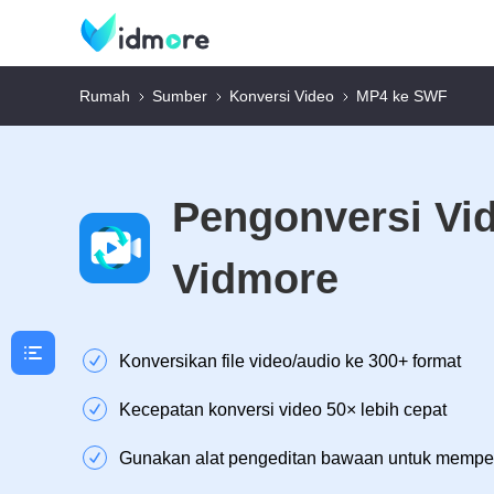
Rumah
Sumber
Konversi Video
MP4 ke SWF
Pengonversi Vi
Vidmore
Konversikan file video/audio ke 300+ format
Kecepatan konversi video 50× lebih cepat
Gunakan alat pengeditan bawaan untuk memper