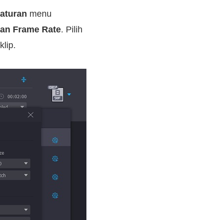
aturan
menu
 dan Frame Rate
. Pilih
lip.