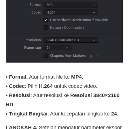
•
Format
: Atur format file ke
MP4
.
•
Codec
: Pilih
H.264
untuk codec video.
•
Resolusi
: Atur resolusi ke
Resolusi 3840×2160
HD
.
•
Tingkat Bingkai
: Atur kecepatan bingkai ke
24
.
LANGKAH 4.
Setelah mengatur parameter ekspor,