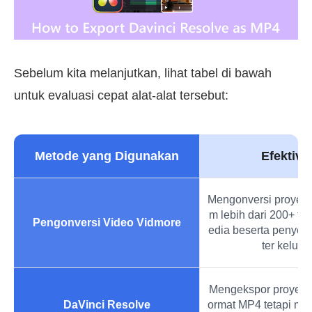
Sebelum kita melanjutkan, lihat tabel di bawah
untuk evaluasi cepat alat-alat tersebut:
Metode yang Digunakan
Efektivi
Mengonversi proyek 
m lebih dari 200+ fo
Pengonversi Video Vidmore
edia beserta penyes
ter keluar
Mengekspor proyek v
DaVinci Resolve
ormat MP4 tetapi me