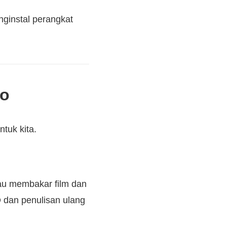
ginstal perangkat
io
tuk kita.
u membakar film dan
 dan penulisan ulang