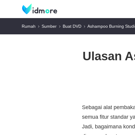
Rumah
Sumber
Buat DVD
Ashampoo Burning Studi
Ulasan A
Sebagai alat pembaka
semua fitur standar y
Jadi, bagaimana kond