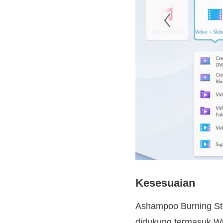
Kesesuaian
Ashampoo Burning Stu
didukung termasuk W