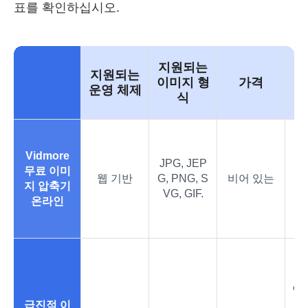
표를 확인하십시오.
지원되는
지원되는
압
이미지 형
가격
운영 체제
식
Vidmore
JPG, JEP
무료 이미
웹 기반
G, PNG, S
비어 있는
지 압축기
VG, GIF.
온라인
압
급진적 이
않