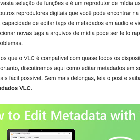
sta seleção de funções e é um reprodutor de mídia u
tros reprodutores digitais que você pode encontrar n
 capacidade de editar tags de metadados em áudio e ví
icionar novas tags a arquivos de mídia pode ser feito r
roblemas.
os que o VLC é compatível com quase todos os dispositi
Portanto, discutiremos aqui como editar metadados em s
is fácil possível. Sem mais delongas, leia o post e sa
tadados VLC
.