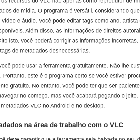
 os recursos do VLC não apenas como reprodutor de m
dos de mídia. O programa é versátil, considerando que 
 vídeo e áudio. Você pode editar tags como ano, artista 
sponíveis. Além disso, as informações de direitos autora
to isto, você poderá corrigir as informações incorretas,
 tags de metadados desnecessárias.
você pode usar a ferramenta gratuitamente. Não lhe cu
. Portanto, este é o programa certo se você estiver pro
te gratuito. No entanto, você pode ter que ser pacient
navegar no começo, mas você acabará pegando o jeito. 
e metadados VLC no Android e no desktop.
adados na área de trabalho com o VLC
cê deve garantir que a ferramenta seja baixada no seu d