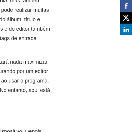
ídia, mas também
pode realizar muitas
do álbum, título e
is e do editor também
 tags de entrada
stará nada maximizar
curando por um editor
e ao usar o programa.
No entanto, aqui está
ispositivo. Depois