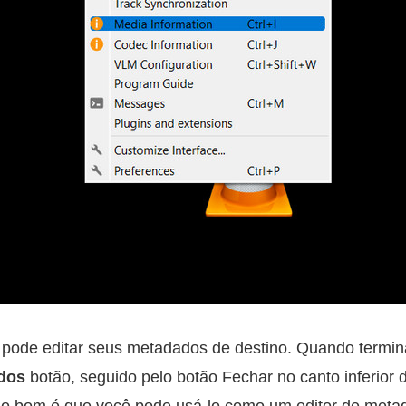
pode editar seus metadados de destino. Quando terminar
dos
botão, seguido pelo botão Fechar no canto inferior d