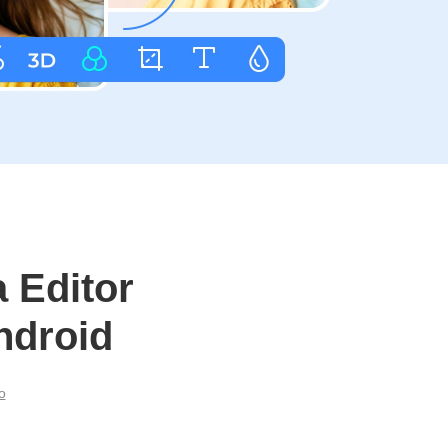
 Editor
ndroid
o