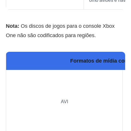
omo aviões e navios
Nota:
Os discos de jogos para o console Xbox
One não são codificados para regiões.
Formatos de mídia com
1.
2.
3.
Pe
AVI
4.
28
5.
ai