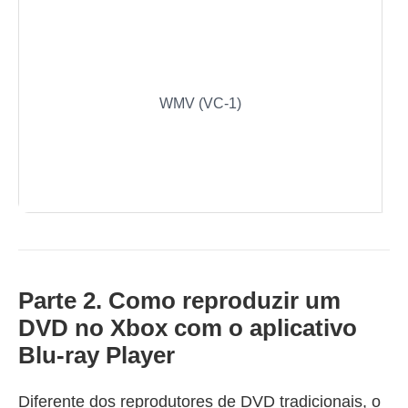
1.
2.
3.
WM
WMV (VC-1)
s,
4.
19
5.
1)
Parte 2. Como reproduzir um
DVD no Xbox com o aplicativo
Blu-ray Player
Diferente dos reprodutores de DVD tradicionais, o