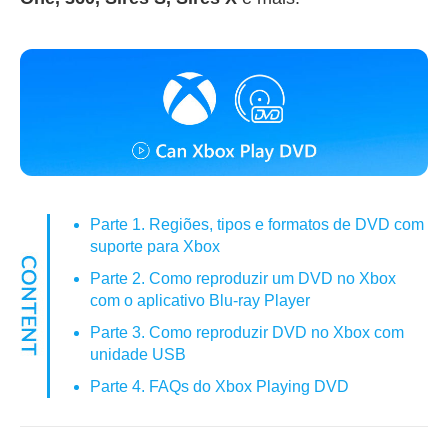
Parte 1. Regiões, tipos e formatos de DVD com
suporte para Xbox
Parte 2. Como reproduzir um DVD no Xbox
com o aplicativo Blu-ray Player
Parte 3. Como reproduzir DVD no Xbox com
unidade USB
Parte 4. FAQs do Xbox Playing DVD