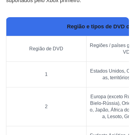
suportados pelo Xbox primeiro.
Região e tipos de DVD co
Regiões / países geo
Região de DVD
VD
Estados Unidos, Ca
1
as, territórios
Europa (exceto Rúss
Bielo-Rússia), Orient
2
o, Japão, África do S
a, Lesoto, Gro