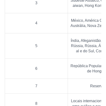
Sudeste Asiático, Co
3
aiwan, Hong Kong
México, América Cent
4
Austrália, Nova Zelâ
Índia, Afeganistão, U
5
Rússia, Rússia, Áfric
al e do Sul, Corei
República Popular d
6
de Hong K
7
Reserva
Locais internacionais
8