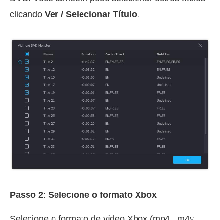
clicando
Ver / Selecionar Título
.
Passo 2
:
Selecione o formato Xbox
Selecione o formato de vídeo Xbox (mp4, .m4v,