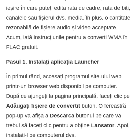
ieșire în care puteți edita rata de cadre, rata de biți,
canalele sau fișierul dvs. media. În plus, o cantitate
rezonabilă de fișiere audio și video acceptate.
Acum, iată instrucțiunile pentru a converti WMA în
FLAC gratuit.
Pasul 1. Instalați aplicația Launcher
În primul rând, accesați programul site-ului web
printr-un browser web disponibil pe computer.
După ce ajungeți la pagina principală, faceți clic pe
Adăugați fișiere de convertit
buton. O fereastră
pop-up va afișa a
Descarca
butonul pe care va
trebui să faceți clic pentru a obține
Lansator
. Apoi,
instalați-l pe computerul dvs.