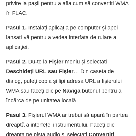
privire la pașii pentru a afla cum să convertiți WMA
în FLAC.
Pasul 1.
Instalați aplicația pe computer și apoi
lansați-vă pentru a vedea interfața de rulare a
aplicației.
Pasul 2.
Du-te la
Fişier
meniu și selectați
Deschideți URL sau Fișier
… Din caseta de
dialog, puteți copia și lipi adresa URL a fișierului
WMA sau faceți clic pe
Naviga
butonul pentru a
încărca de pe unitatea locală.
Pasul 3.
Fișierul WMA ar trebui să apară în partea
dreaptă a interfeței instrumentului. Faceți clic
dreapta pe pista audio și selectați
Convertiți