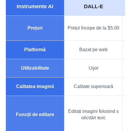
Instrumente AI
DALL-E
Pr
Prețuri
Prețul începe de la $5.00
Platformă
Bazat pe web
Utilizabilitate
Uşor
Calitatea imaginii
Calitate superioară
Editați imagini folosind s
•
Funcții de editare
olicitări text.