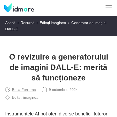
Acasă
Resursă
Editați imaginea
Generator de imagini
DALL-E
O revizuire a generatorului
de imagini DALL-E: merită
să funcționeze
Erica Ferreras
9 octombrie 2024
Editați imaginea
Instrumentele AI pot oferi diverse beneficii tuturor