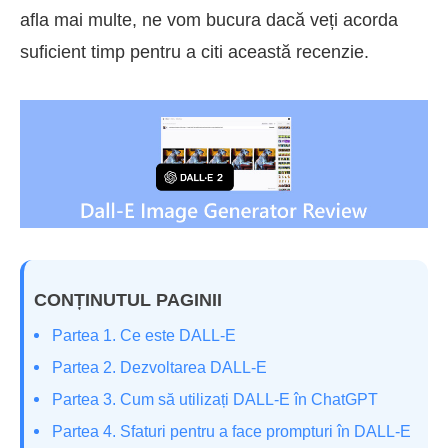
afla mai multe, ne vom bucura dacă veți acorda
suficient timp pentru a citi această recenzie.
CONȚINUTUL PAGINII
Partea 1. Ce este DALL-E
Partea 2. Dezvoltarea DALL-E
Partea 3. Cum să utilizați DALL-E în ChatGPT
Partea 4. Sfaturi pentru a face prompturi în DALL-E