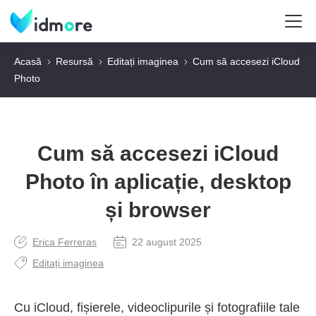
Acasă
Resursă
Editați imaginea
Cum să accesezi iCloud
Photo
Cum să accesezi iCloud
Photo în aplicație, desktop
și browser
Erica Ferreras
22 august 2025
Editați imaginea
Cu iCloud, fișierele, videoclipurile și fotografiile tale