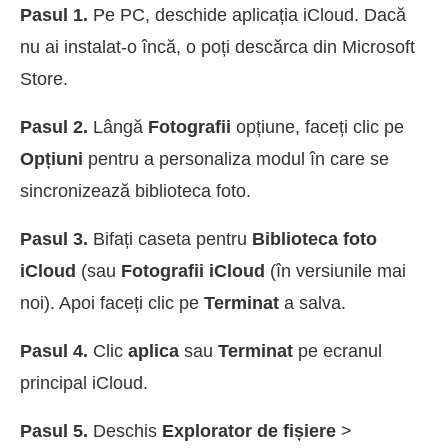
Pasul 1.
Pe PC, deschide aplicația iCloud. Dacă
nu ai instalat-o încă, o poți descărca din Microsoft
Store.
Pasul 2.
Lângă
Fotografii
opțiune, faceți clic pe
Opțiuni
pentru a personaliza modul în care se
sincronizează biblioteca foto.
Pasul 3.
Bifați caseta pentru
Biblioteca foto
iCloud
(sau
Fotografii iCloud
(în versiunile mai
noi). Apoi faceți clic pe
Terminat
a salva.
Pasul 4.
Clic
aplica
sau
Terminat
pe ecranul
principal iCloud.
Pasul 5.
Deschis
Explorator de fișiere
>