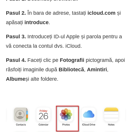
Pasul 2.
În bara de adrese, tastați
icloud.com
și
apăsați
introduce
.
Pasul 3.
Introduceți ID-ul Apple și parola pentru a
vă conecta la contul dvs. iCloud.
Pasul 4.
Faceți clic pe
Fotografii
pictogramă, apoi
răsfoiți imaginile după
Bibliotecă
,
Amintiri
,
Albume
și alte foldere.