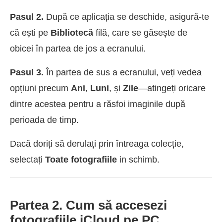
Pasul 2.
După ce aplicația se deschide, asigură-te
că ești pe
Bibliotecă
filă, care se găsește de
obicei în partea de jos a ecranului.
Pasul 3.
În partea de sus a ecranului, veți vedea
opțiuni precum
Ani
,
Luni
, și
Zile
—atingeți oricare
dintre acestea pentru a răsfoi imaginile după
perioada de timp.
Dacă doriți să derulați prin întreaga colecție,
selectați
Toate fotografiile
in schimb.
Partea 2. Cum să accesezi
fotografiile iCloud pe PC