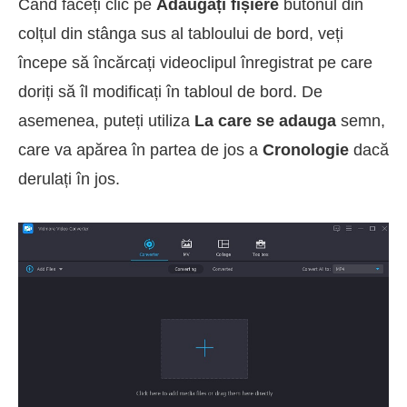
Când faceți clic pe
Adăugați fișiere
butonul din
colțul din stânga sus al tabloului de bord, veți
începe să încărcați videoclipul înregistrat pe care
doriți să îl modificați în tabloul de bord. De
asemenea, puteți utiliza
La care se adauga
semn,
care va apărea în partea de jos a
Cronologie
dacă
derulați în jos.