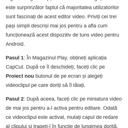
este surprinzător faptul că majoritatea utilizatorilor
sunt fascinați de acest editor video. Priviți cei trei
pași simpli descriși mai jos pentru a afla cum
funcționează acest dispozitiv de tuns video pentru
Android.
Pasul 1
: În Magazinul Play, obțineți aplicația
CapCut. După ce îl deschideți, faceți clic pe
Proiect nou
butonul de pe ecran și alegeți
videoclipul pe care doriți să îl tăiați.
Pasul 2
: După aceea, faceți clic pe miniatura video
de mai jos pentru a-l activa pentru editare. Odată
ce videoclipul este activat, mutați capul de redare
al clipului și trageți-l în funcție de lungimea dorită.