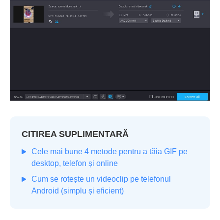
CITIREA SUPLIMENTARĂ
Cele mai bune 4 metode pentru a tăia GIF pe
desktop, telefon și online
Cum se rotește un videoclip pe telefonul
Android (simplu și eficient)