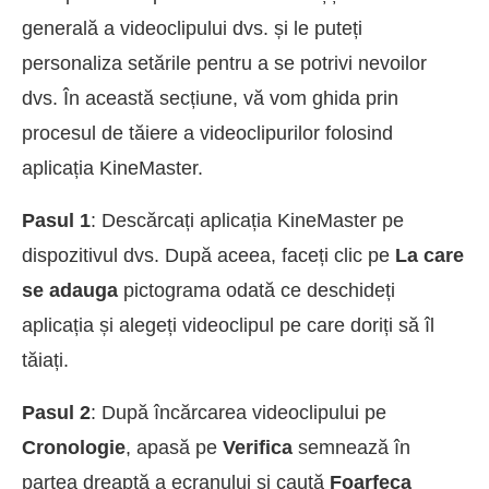
generală a videoclipului dvs. și le puteți
personaliza setările pentru a se potrivi nevoilor
dvs. În această secțiune, vă vom ghida prin
procesul de tăiere a videoclipurilor folosind
aplicația KineMaster.
Pasul 1
: Descărcați aplicația KineMaster pe
dispozitivul dvs. După aceea, faceți clic pe
La care
se adauga
pictograma odată ce deschideți
aplicația și alegeți videoclipul pe care doriți să îl
tăiați.
Pasul 2
: După încărcarea videoclipului pe
Cronologie
, apasă pe
Verifica
semnează în
partea dreaptă a ecranului și caută
Foarfeca