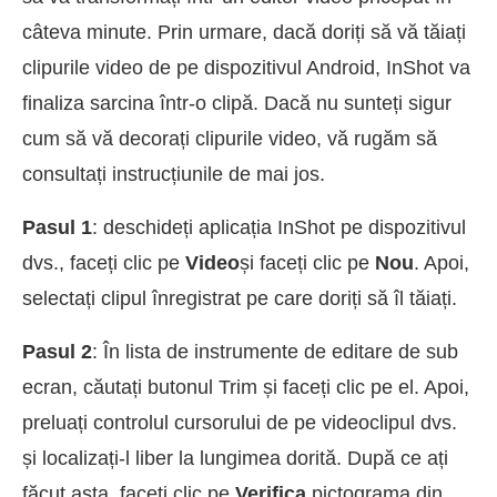
câteva minute. Prin urmare, dacă doriți să vă tăiați
clipurile video de pe dispozitivul Android, InShot va
finaliza sarcina într-o clipă. Dacă nu sunteți sigur
cum să vă decorați clipurile video, vă rugăm să
consultați instrucțiunile de mai jos.
Pasul 1
: deschideți aplicația InShot pe dispozitivul
dvs., faceți clic pe
Video
și faceți clic pe
Nou
. Apoi,
selectați clipul înregistrat pe care doriți să îl tăiați.
Pasul 2
: În lista de instrumente de editare de sub
ecran, căutați butonul Trim și faceți clic pe el. Apoi,
preluați controlul cursorului de pe videoclipul dvs.
și localizați-l liber la lungimea dorită. După ce ați
făcut asta, faceți clic pe
Verifica
pictograma din