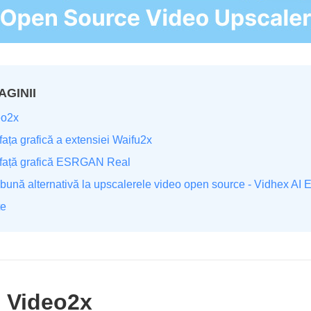
GINII
eo2x
fața grafică a extensiei Waifu2x
erfață grafică ESRGAN Real
ună alternativă la upscalerele video open source - Vidhex AI E
te
. Video2x