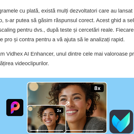
ramele cu plată, există mulți dezvoltatori care au lansat
olo, s-ar putea să găsim răspunsul corect. Acest ghid a sel
ling pentru dvs., după teste și cercetări reale. Fiecare 
 pro și contra pentru a vă ajuta să le analizați rapid.
m Vidhex AI Enhancer, unul dintre cele mai valoroase pr
țirea videoclipurilor.