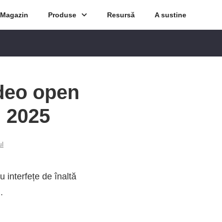
Magazin
Produse
Resursă
A sustine
deo open
n 2025
ul
 interfețe de înaltă
.