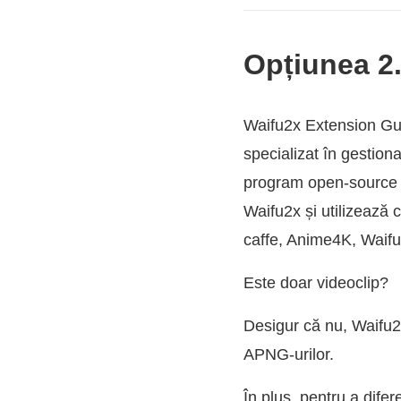
Opțiunea 2.
Waifu2x Extension Gui
specializat în gestio
program open-source de
Waifu2x și utilizează 
caffe, Anime4K, Waif
Este doar videoclip?
Desigur că nu, Waifu2x
APNG-urilor.
În plus, pentru a difer