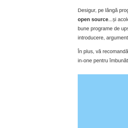
Desigur, pe lângă prog
open source
...și ac
bune programe de upsca
introducere, argumente
În plus, vă recomandă
in-one pentru îmbunătă