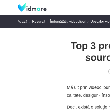
Acasă
Resursă
Îmbunătățiți videoclipul
Upscaler vi
Top 3 p
sourc
Mă uit prin videoclipu
calitate, desigur - în
Deci, există o soluție