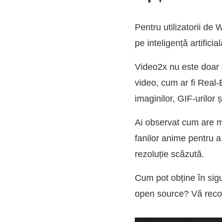
Pentru utilizatorii de
pe inteligență artifici
Video2x nu este doar g
video, cum ar fi Rea
imaginilor, GIF-urilor 
Ai observat cum are mo
fanilor anime pentru a
rezoluție scăzută.
Cum pot obține în sigu
open source? Vă recoma