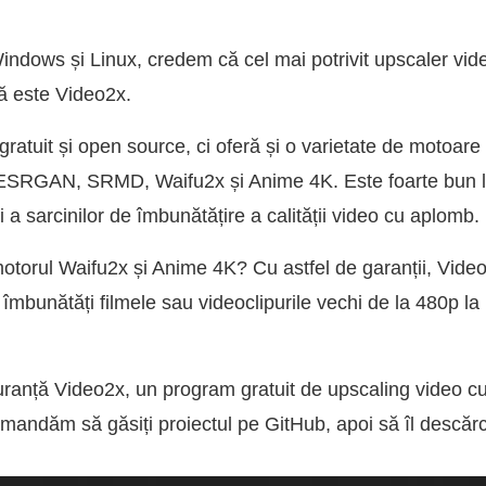
 Windows și Linux, credem că cel mai potrivit upscaler v
ală este Video2x.
ratuit și open source, ci oferă și o varietate de motoare
l-ESRGAN, SRMD, Waifu2x și Anime 4K. Este foarte bun l
și a sarcinilor de îmbunătățire a calității video cu aplomb.
torul Waifu2x și Anime 4K? Cu astfel de garanții, Video2
 îmbunătăți filmele sau videoclipurile vechi de la 480p l
ranță Video2x, un program gratuit de upscaling video cu in
ndăm să găsiți proiectul pe GitHub, apoi să îl descărcați 