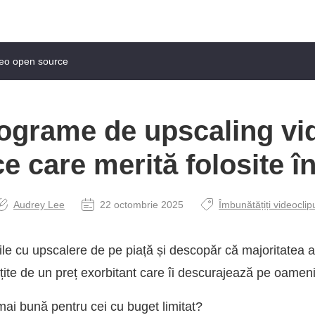
deo open source
rograme de upscaling vi
e care merită folosite î
Audrey Lee
22 octombrie 2025
Îmbunătățiți videoclip
rile cu upscalere de pe piață și descopăr că majoritatea au
soțite de un preț exorbitant care îi descurajează pe oameni
 mai bună pentru cei cu buget limitat?