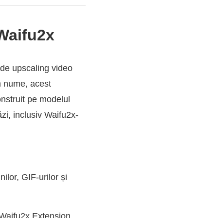
 Waifu2x
de upscaling video
in nume, acest
onstruit pe modelul
zi, inclusiv Waifu2x-
lor, GIF-urilor și
n, Waifu2x Extension