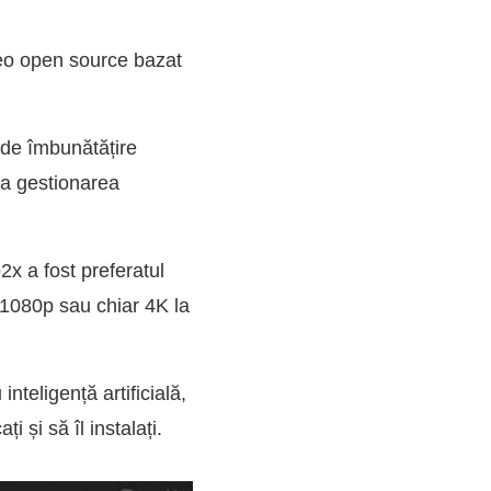
ideo open source bazat
 de îmbunătățire
a gestionarea
x a fost preferatul
a 1080p sau chiar 4K la
teligență artificială,
și să îl instalați.