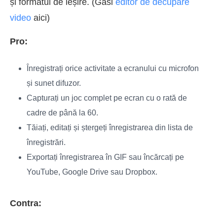
și formatul de ieșire. (Găsi
editor de decupare
video
aici)
Pro:
Înregistrați orice activitate a ecranului cu microfon
și sunet difuzor.
Capturați un joc complet pe ecran cu o rată de
cadre de până la 60.
Tăiați, editați și ștergeți înregistrarea din lista de
înregistrări.
Exportați înregistrarea în GIF sau încărcați pe
YouTube, Google Drive sau Dropbox.
Contra: