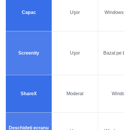
Capac
Uşor
Windows și
Screenity
Uşor
Bazat pe br
ShareX
Moderat
Window
Deschideți ecranu