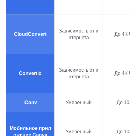
Зависимость от и
CloudConvert
До 4K U
нтернета
Зависимость от и
Convertio
До 4K U
нтернета
iConv
Умеренный
До 1080
Мобильное прил
Умеренный
До 1080
ожение Canva