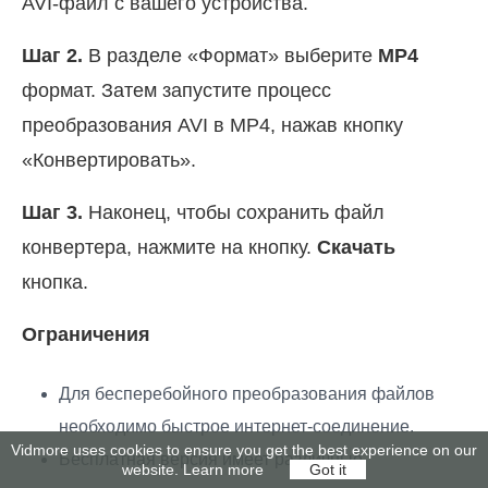
AVI-файл с вашего устройства.
Шаг 2.
В разделе «Формат» выберите
MP4
формат. Затем запустите процесс
преобразования AVI в MP4, нажав кнопку
«Конвертировать».
Шаг 3.
Наконец, чтобы сохранить файл
конвертера, нажмите на кнопку.
Скачать
кнопка.
Ограничения
Для бесперебойного преобразования файлов
необходимо быстрое интернет-соединение.
Vidmore uses cookies to ensure you get the best experience on our
Бесплатная версия имеет различные
website.
Learn more
Got it