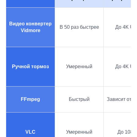
Видео конвертер
В 50 раз быстрее
До 4K U
Vidmore
Ручной тормоз
Умеренный
До 4K U
FFmpeg
Быстрый
Зависит от к
VLC
Умеренный
До 1080