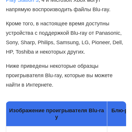
Play Station 3
, 4 и Microsoft Xbox могут
напрямую воспроизводить файлы Blu-ray.
Кроме того, в настоящее время доступны
устройства с поддержкой Blu-ray от Panasonic,
Sony, Sharp, Philips, Samsung, LG, Pioneer, Dell,
HP, Toshiba и некоторых других.
Ниже приведены некоторые образцы
проигрывателя Blu-ray, которые вы можете
найти в Интернете.
Изображение проигрывателя Blu-ra
Блю-ре
y