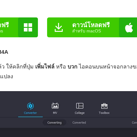
ฟรี
ดาวน์โหลดฟรี
ws
สำหรับ macOS
 M4A
 ให้คลิกที่ปุ่ม
เพิ่มไฟล์
หรือ
บวก
ไอคอนบนหน้าจอกลางของเ
ารแปลง