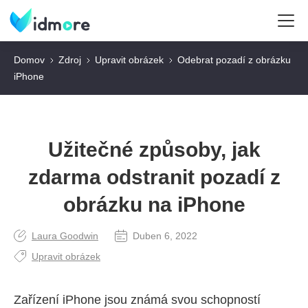
Domov
Zdroj
Upravit obrázek
Odebrat pozadí z obrázku
iPhone
Užitečné způsoby, jak
zdarma odstranit pozadí z
obrázku na iPhone
Laura Goodwin
Duben 6, 2022
Upravit obrázek
Zařízení iPhone jsou známá svou schopností